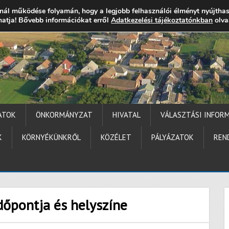
nál működése folyamán, hogy a legjobb felhasználói élményt nyújtha
thatja! Bővebb információkat erről
gocs.hu
+36 (72) 451 110
Elérhetőségek
Adatkezelési tájékoztatónkban
Technika segítség
olva
ATOK
ÖNKORMÁNYZAT
HIVATAL
VÁLASZTÁSI INFOR
K
KÖRNYÉKÜNKRŐL
KÖZÉLET
PÁLYÁZATOK
REN
dőpontja és helyszíne