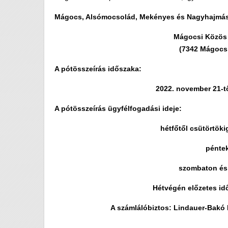
Mágocs, Alsómocsolád, Mekényes és Nagyhajmás t
Mágocsi Közös 
(7342 Mágocs,
A pótösszeírás időszaka:
2022. november 21-tő
A pótösszeírás ügyfélfogadási ideje:
hétfőtől csütörtöki
péntek
szombaton és 
Hétvégén előzetes id
A számlálóbiztos: Lindauer-Bakó 