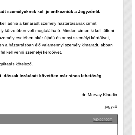
adt személyeknek kell jelentkezniük a Jegyzőnél.
kell adnia a kimaradt személy háztartásának címét,
ly körzetében volt megtalálható. Minden címen ki kell tölteni
személy esetében akár újból) és annyi személyi kérdőívet,
n a háztartásban élő valamennyi személy kimaradt, abban
el kell venni személyi kérdőívet.
áltatás kötelező.
i időszak lezárását követően már nincs lehetőség
dr. Morvay Klaudia
jegyző
wp-pdf.com