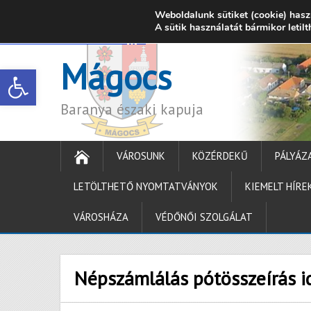
Weboldalunk sütiket (cookie) hasz
7342 Mágocs, Szabadság utca 39.
A sütik használatát bármikor letil
onkormanyzat@ma
Mágocs
Open toolbar
Baranya északi kapuja
VÁROSUNK
KÖZÉRDEKŰ
PÁLYÁZ
LETÖLTHETŐ NYOMTATVÁNYOK
KIEMELT HÍRE
VÁROSHÁZA
VÉDŐNŐI SZOLGÁLAT
Népszámlálás pótösszeírás i