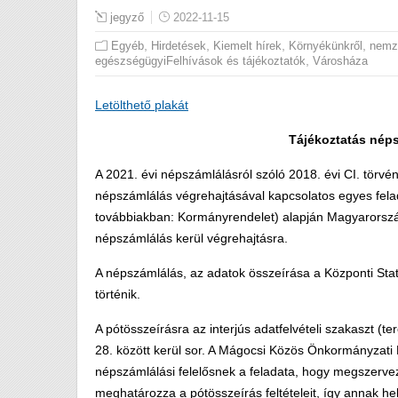
jegyző
2022-11-15
,
,
,
,
Egyéb
Hirdetések
Kiemelt hírek
Környékünkről
nemz
,
egészségügyiFelhívások és tájékoztatók
Városháza
Letölthető plakát
Tájékoztatás
néps
A 2021. évi népszámlálásról szóló 2018. évi CI. törvé
népszámlálás végrehajtásával kapcsolatos egyes felada
továbbiakban: Kormányrendelet) alapján Magyarorszá
népszámlálás kerül végrehajtásra.
A népszámlálás, az adatok összeírása a Központi Stati
történik.
A pótösszeírásra az interjús adatfelvételi szakaszt
28. között kerül sor. A Mágocsi Közös Önkormányzati 
népszámlálási felelősnek a feladata, hogy megszerve
meghatározza a pótösszeírás feltételeit, így annak hel