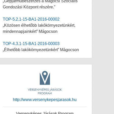
„Gépjárműbeszerzés a Mágocsi Szociális
Gondozási Központ részére.”
TOP-5.2.1-15-BA1-2016-00002
„Közösen élhetőbb lakókörnyezetünkért,
mindennapjainkért” Mágocson
TOP-4.3.1-15-BA1-2016-00003
„Élhetőbb lakókörnyezetünkért” Mágocson
http://www.versenykepesjarasok.hu
Versenyképes Járások Program