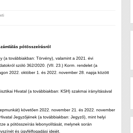
eti
zámlálás pótösszeírásról
ny (a továbbiakban: Törvény), valamint a 2021. évi
tokról szóló 362/2020. (VII. 23.) Korm. rendelet (a
gon 2022. október 1. és 2022. november 28. napja között
sztikai Hivatal (a továbbiakban: KSH) szakmai irányításával
 (terepmunkát) követően 2022. november 21. és 2022. november
Hivatal Jegyzőjének (a továbbiakban: Jegyző), mint helyi
zze a pótösszeírás lebonyolítását, melynek során
yszínét és ügyfélfogadási idejét.