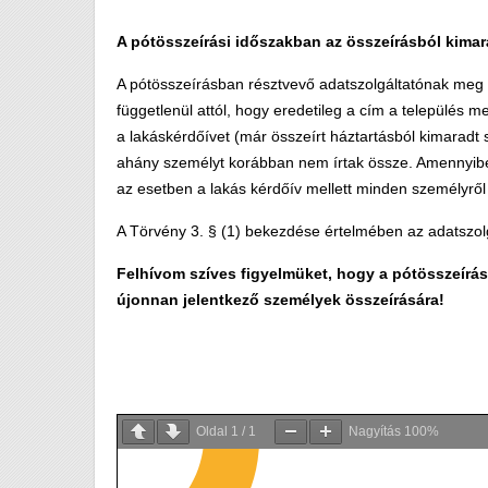
A pótösszeírási időszakban az összeírásból kimar
A pótösszeírásban résztvevő adatszolgáltatónak meg 
függetlenül attól, hogy eredetileg a cím a település me
a lakáskérdőívet (már összeírt háztartásból kimaradt 
ahány személyt korábban nem írtak össze. Amennyibe
az esetben a lakás kérdőív mellett minden személyről f
A Törvény 3. § (1) bekezdése értelmében az adatszolg
Felhívom szíves figyelmüket, hogy a pótösszeírás
újonnan jelentkező személyek összeírására!
Oldal
1
/
1
Nagyítás
100%