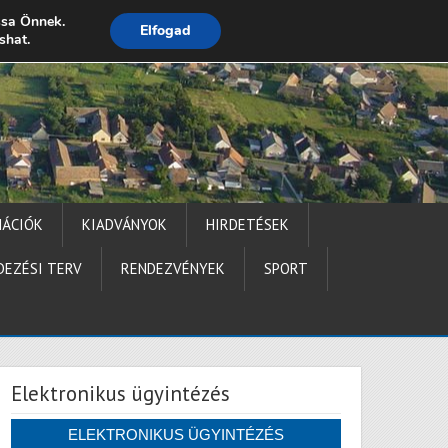
ssa Önnek.
Elfogad
shat.
Impresszum
MÁCIÓK
KIADVÁNYOK
HIRDETÉSEK
DEZÉSI TERV
RENDEZVÉNYEK
SPORT
Elektronikus ügyintézés