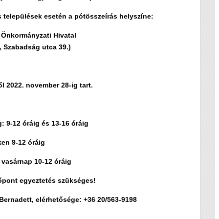
elepülések esetén a pótösszeírás helyszíne:
Önkormányzati Hivatal
 Szabadság utca 39.)
l 2022. november 28-ig tart.
g: 9-12 óráig és 13-16 óráig
en 9-12 óráig
vasárnap 10-12 óráig
őpont egyeztetés szükséges!
Bernadett, elérhetősége: +36 20/563-9198