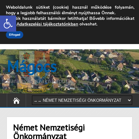
Weboldalunk sütiket (cookie) használ működése folyamán,
7342 Mágocs, Szabadság utca 39.
hogy a legjobb felhasználói élményt nyújthassa Önnek.
Open toolbar
A sütik használatát bármikor letilthatja! Bővebb információkat
onkormanyzat@magocs.hu
+36 (72) 451 110
erről
Adatkezelési tájékoztatónkban
olvashat.
Elérhetőségek
Technika segítség
Impresszum
Elfogad
Mágocs
Baranya északi kapuja
Német Nemzetiségi
Önkormányzat