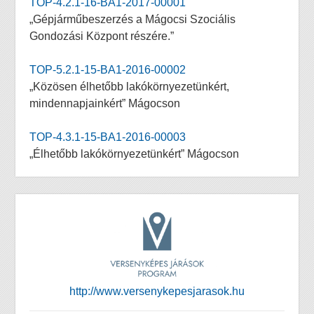
TOP-4.2.1-16-BA1-2017-00001
„Gépjárműbeszerzés a Mágocsi Szociális
Gondozási Központ részére.”
TOP-5.2.1-15-BA1-2016-00002
„Közösen élhetőbb lakókörnyezetünkért,
mindennapjainkért” Mágocson
TOP-4.3.1-15-BA1-2016-00003
„Élhetőbb lakókörnyezetünkért” Mágocson
http://www.versenykepesjarasok.hu