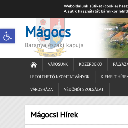
Weboldalunk sütiket (cookie) hasz
7342 Mágocs, Szabadság utca 39.
A sütik használatát bármikor letil
onkormanyzat@ma
Mágocs
Open toolbar
Baranya északi kapuja
VÁROSUNK
KÖZÉRDEKŰ
PÁLYÁZ
LETÖLTHETŐ NYOMTATVÁNYOK
KIEMELT HÍRE
VÁROSHÁZA
VÉDŐNŐI SZOLGÁLAT
Mágocsi Hírek