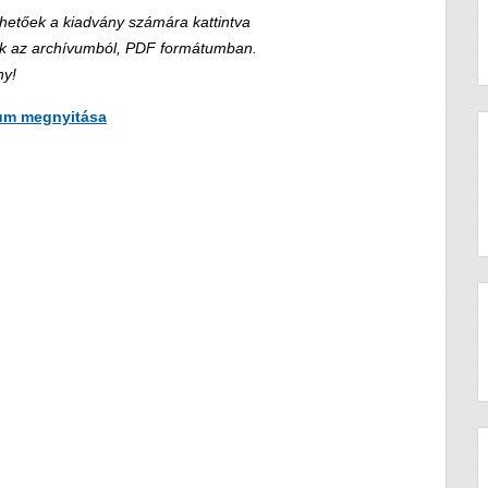
thetőek a kiadvány számára kattintva
őek az archívumból, PDF formátumban.
ny!
um megnyitása