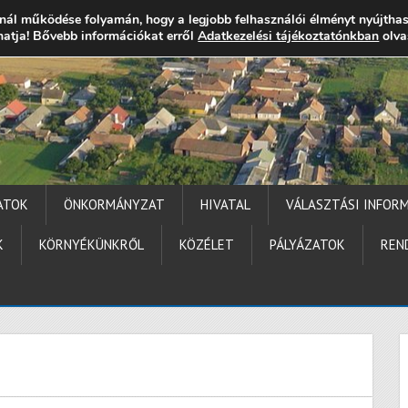
nál működése folyamán, hogy a legjobb felhasználói élményt nyújtha
thatja! Bővebb információkat erről
gocs.hu
+36 (72) 451 110
Elérhetőségek
Adatkezelési tájékoztatónkban
Technika segítség
olva
ATOK
ÖNKORMÁNYZAT
HIVATAL
VÁLASZTÁSI INFOR
K
KÖRNYÉKÜNKRŐL
KÖZÉLET
PÁLYÁZATOK
REN