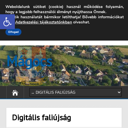
Weboldalunk sütiket (cookie) használ működése folyamán,
7342 Mágocs, Szabadság utca 39.
hogy a legjobb felhasználói élményt nyújthassa Önnek.
Open toolbar
A sütik használatát bármikor letilthatja! Bővebb információkat
onkormanyzat@magocs.hu
+36 (72) 451 110
erről
Adatkezelési tájékoztatónkban
olvashat.
Elérhetőségek
Technika segítség
Impresszum
Elfogad
Mágocs
Baranya északi kapuja
Digitális faliújság