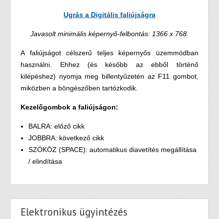
Ugrás a Digitális faliújságra
Javasolt minimális képernyő-felbontás: 1366 x 768.
A faliújságot célszerű teljes képernyős üzemmódban
használni. Ehhez (és később az ebből történő
kilépéshez) nyomja meg billentyűzetén az F11 gombot,
miközben a böngészőben tartózkodik.
Kezelőgombok a faliújságon:
BALRA: előző cikk
JOBBRA: következő cikk
SZÓKÖZ (SPACE): automatikus diavetítés megállítása
/ elindítása
Elektronikus ügyintézés