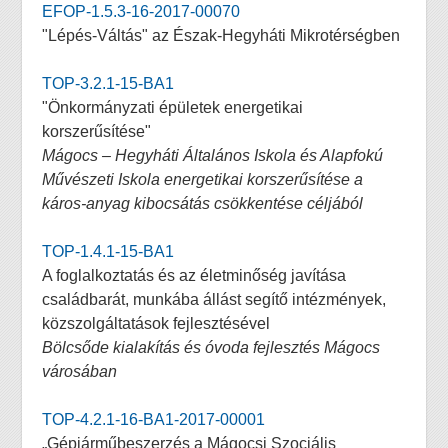
EFOP-1.5.3-16-2017-00070
"Lépés-Váltás" az Észak-Hegyháti Mikrotérségben
TOP-3.2.1-15-BA1
"Önkormányzati épületek energetikai
korszerűsítése"
Mágocs – Hegyháti Általános Iskola és Alapfokú
Művészeti Iskola energetikai korszerűsítése a
káros-anyag kibocsátás csökkentése céljából
TOP-1.4.1-15-BA1
A foglalkoztatás és az életminőség javítása
családbarát, munkába állást segítő intézmények,
közszolgáltatások fejlesztésével
Bölcsőde kialakítás és óvoda fejlesztés Mágocs
városában
TOP-4.2.1-16-BA1-2017-00001
„Gépjárműbeszerzés a Mágocsi Szociális