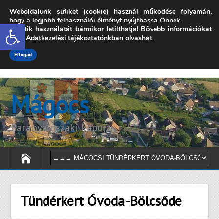
Weboldalunk sütiket (cookie) használ működése folyamán,
7342 Mágocs, Szabadság utca 39.
hogy a legjobb felhasználói élményt nyújthassa Önnek.
Open toolbar
A sütik használatát bármikor letilthatja! Bővebb információkat
onkormanyzat@magocs.hu
+36 (72) 451 110
erről
Adatkezelési tájékoztatónkban
olvashat.
Elérhetőségek
Technika segítség
Impresszum
Elfogad
Mágocs
Baranya északi kapuja
Tündérkert Óvoda-Bölcsőde