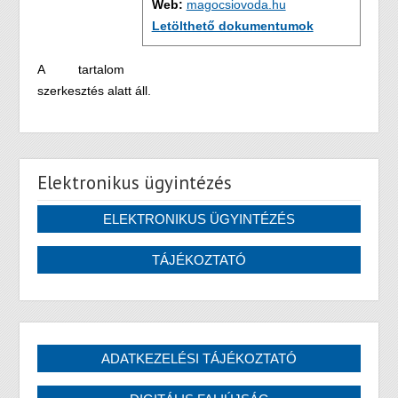
Web:
magocsiovoda.hu
Letölthető dokumentumok
A tartalom
szerkesztés alatt áll.
Elektronikus ügyintézés