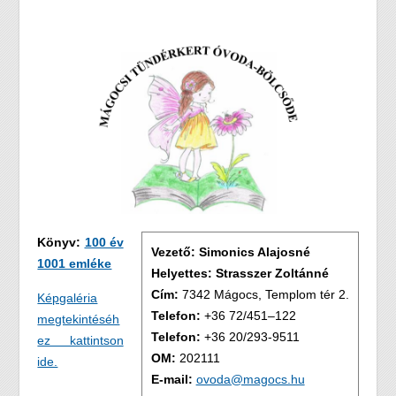
Könyv:
100 év
Vezető: Simonics Alajosné
1001 emléke
Helyettes: Strasszer Zoltánné
Cím:
7342 Mágocs, Templom tér 2.
Képgaléria
Telefon:
+36 72/451–122
megtekintéséh
Telefon:
+36 20/293-9511
ez kattintson
OM:
202111
ide.
E-mail:
ovoda@magocs.hu