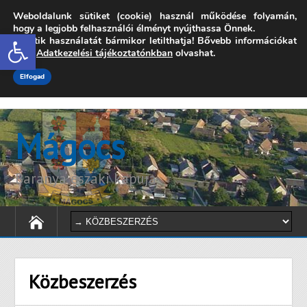
Weboldalunk sütiket (cookie) használ működése folyamán,
7342 Mágocs, Szabadság utca 39.
hogy a legjobb felhasználói élményt nyújthassa Önnek.
Open toolbar
A sütik használatát bármikor letilthatja! Bővebb információkat
onkormanyzat@magocs.hu
+36 (72) 451 110
erről
Adatkezelési tájékoztatónkban
olvashat.
Elérhetőségek
Technika segítség
Impresszum
Elfogad
Mágocs
Baranya északi kapuja
Közbeszerzés