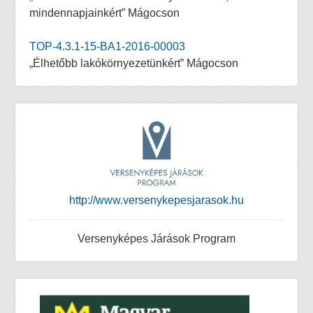
mindennapjainkért” Mágocson
TOP-4.3.1-15-BA1-2016-00003
„Élhetőbb lakókörnyezetünkért” Mágocson
http://www.versenykepesjarasok.hu
Versenyképes Járások Program