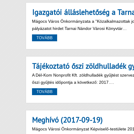
Igazgatói álláslehetőség a Tar
Mágocs Város Önkormányzata a “Közalkalmazottak jogál
pályázatot hirdet Tarnai Nándor Városi Könyvtár…
TOVÁBB
Tájékoztató őszi zöldhulladék gy
A Dél-Kom Nonprofit Kft. zöldhulladék gyűjtést szerv
őszi gyűjtés időpontja a következő: 2017….
TOVÁBB
Meghívó (2017-09-19)
Mágocs Városi Önkormányzat Képviselő-testülete 2017