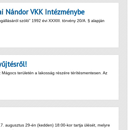
nai Nándor VKK Intézménybe
lásáról szóló” 1992 évi XXXIII. törvény 20/A. § alapján
űjtésről!
ez Mágocs területén a lakosság részére térítésmentesen. Az
. augusztus 29-én (kedden) 18:00-kor tartja ülését, melyre