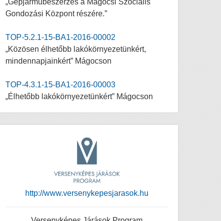
„Gépjárműbeszerzés a Mágocsi Szociális
Gondozási Központ részére.”
TOP-5.2.1-15-BA1-2016-00002
„Közösen élhetőbb lakókörnyezetünkért,
mindennapjainkért” Mágocson
TOP-4.3.1-15-BA1-2016-00003
„Élhetőbb lakókörnyezetünkért” Mágocson
http://www.versenykepesjarasok.hu
Versenyképes Járások Program