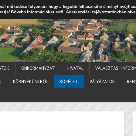
nál működése folyamán, hogy a legjobb felhasználói élményt nyújtha
thatja! Bővebb információkat erről
gocs.hu
+36 (72) 451 110
Elérhetőségek
Adatkezelési tájékoztatónkban
Technika segítség
olva
ATOK
ÖNKORMÁNYZAT
HIVATAL
VÁLASZTÁSI INFOR
K
KÖRNYÉKÜNKRŐL
KÖZÉLET
PÁLYÁZATOK
REN