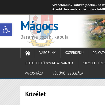
Weboldalunk sütiket (cookie) hasz
7342 Mágocs, Szabadság utca 39.
A sütik használatát bármikor letil
onkormanyzat@ma
Mágocs
Open toolbar
Baranya északi kapuja
VÁROSUNK
KÖZÉRDEKŰ
PÁLYÁZ
LETÖLTHETŐ NYOMTATVÁNYOK
KIEMELT HÍRE
VÁROSHÁZA
VÉDŐNŐI SZOLGÁLAT
Közélet