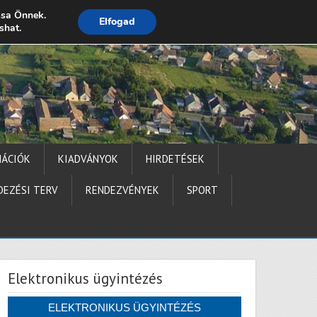
ssa Önnek.
Elfogad
shat.
Impresszum
MÁCIÓK
KIADVÁNYOK
HIRDETÉSEK
DEZÉSI TERV
RENDEZVÉNYEK
SPORT
Elektronikus ügyintézés