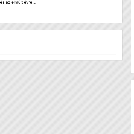
tés az elmúlt évre…