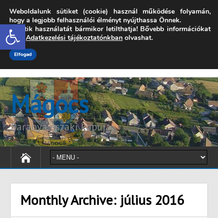
Weboldalunk sütiket (cookie) használ működése folyamán,
7342 Mágocs, Szabadság utca 39.
hogy a legjobb felhasználói élményt nyújthassa Önnek.
Open toolbar
A sütik használatát bármikor letilthatja! Bővebb információkat
onkormanyzat@magocs.hu
+36 (72) 451 110
erről
Adatkezelési tájékoztatónkban
olvashat.
Elérhetőségek
Technika segítség
Impresszum
Elfogad
Mágocs
Baranya északi kapuja
Monthly Archive:
július 2016