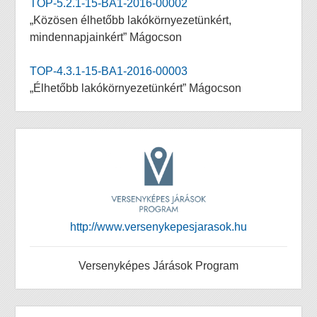
TOP-5.2.1-15-BA1-2016-00002
„Közösen élhetőbb lakókörnyezetünkért,
mindennapjainkért” Mágocson
TOP-4.3.1-15-BA1-2016-00003
„Élhetőbb lakókörnyezetünkért” Mágocson
http://www.versenykepesjarasok.hu
Versenyképes Járások Program