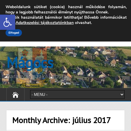
Weboldalunk sütiket (cookie) használ működése folyamán,
7342 Mágocs, Szabadság utca 39.
hogy a legjobb felhasználói élményt nyújthassa Önnek.
Open toolbar
A sütik használatát bármikor letilthatja! Bővebb információkat
onkormanyzat@magocs.hu
+36 (72) 451 110
erről
Adatkezelési tájékoztatónkban
olvashat.
Elérhetőségek
Technika segítség
Impresszum
Elfogad
Mágocs
Baranya északi kapuja
Monthly Archive:
július 2017