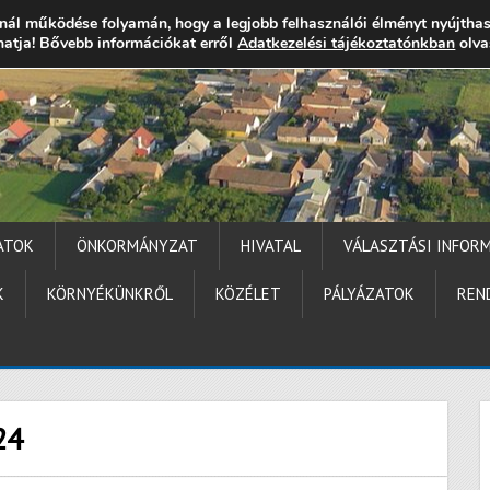
nál működése folyamán, hogy a legjobb felhasználói élményt nyújtha
thatja! Bővebb információkat erről
gocs.hu
+36 (72) 451 110
Elérhetőségek
Adatkezelési tájékoztatónkban
Technika segítség
olva
ATOK
ÖNKORMÁNYZAT
HIVATAL
VÁLASZTÁSI INFOR
K
KÖRNYÉKÜNKRŐL
KÖZÉLET
PÁLYÁZATOK
REN
24