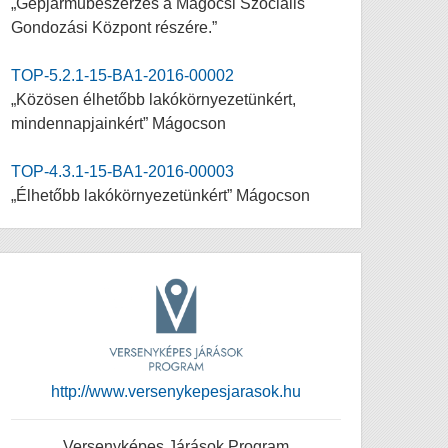
„Gépjárműbeszerzés a Mágocsi Szociális
Gondozási Központ részére.”
TOP-5.2.1-15-BA1-2016-00002
„Közösen élhetőbb lakókörnyezetünkért,
mindennapjainkért” Mágocson
TOP-4.3.1-15-BA1-2016-00003
„Élhetőbb lakókörnyezetünkért” Mágocson
http://www.versenykepesjarasok.hu
Versenyképes Járások Program