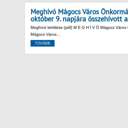
Meghívó Mágocs Város Önkormán
október 9. napjára összehívott a
Meghívó letöltése (pdf) M E G H Í V Ó Mágocs Váro
Mágocs Város…
TOVÁBB