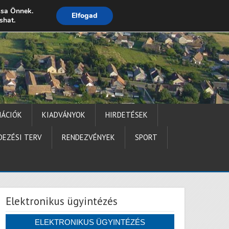
ssa Önnek.
Elfogad
shat.
Impresszum
MÁCIÓK
KIADVÁNYOK
HIRDETÉSEK
DEZÉSI TERV
RENDEZVÉNYEK
SPORT
Elektronikus ügyintézés