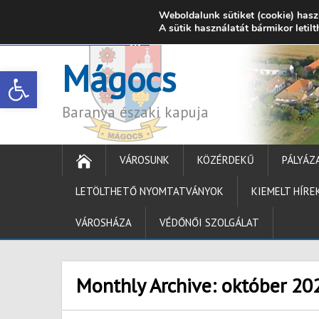
Weboldalunk sütiket (cookie) hasz
7342 Mágocs, Szabadság utca 39.
A sütik használatát bármikor letil
onkormanyzat@ma
Mágocs
Open toolbar
Baranya északi kapuja
VÁROSUNK
KÖZÉRDEKŰ
PÁLYÁZ
LETÖLTHETŐ NYOMTATVÁNYOK
KIEMELT HÍRE
VÁROSHÁZA
VÉDŐNŐI SZOLGÁLAT
Monthly Archive:
október 20