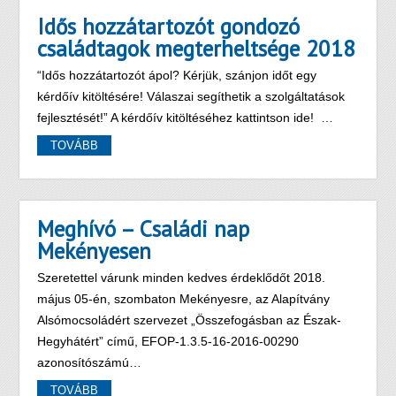
Idős hozzátartozót gondozó
családtagok megterheltsége 2018
“Idős hozzátartozót ápol? Kérjük, szánjon időt egy
kérdőív kitöltésére! Válaszai segíthetik a szolgáltatások
fejlesztését!” A kérdőív kitöltéséhez kattintson ide! …
TOVÁBB
Meghívó – Családi nap
Mekényesen
Szeretettel várunk minden kedves érdeklődőt 2018.
május 05-én, szombaton Mekényesre, az Alapítvány
Alsómocsoládért szervezet „Összefogásban az Észak-
Hegyhátért” című, EFOP-1.3.5-16-2016-00290
azonosítószámú…
TOVÁBB