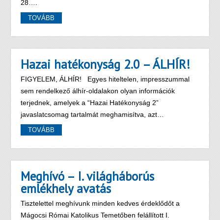
28….
TOVÁBB
Hazai hatékonyság 2.0 – ÁLHÍR!
FIGYELEM, ÁLHÍR! Egyes hiteltelen, impresszummal
sem rendelkező álhír-oldalakon olyan információk
terjednek, amelyek a “Hazai Hatékonyság 2”
javaslatcsomag tartalmát meghamisítva, azt…
TOVÁBB
Meghívó – I. világháborús
emlékhely avatás
Tisztelettel meghívunk minden kedves érdeklődőt a
Mágocsi Római Katolikus Temetőben felállított I.