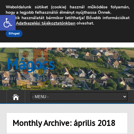
Weboldalunk sütiket (cookie) használ működése folyamán,
7342 Mágocs, Szabadság utca 39.
hogy a legjobb felhasználói élményt nyújthassa Önnek.
Open toolbar
A sütik használatát bármikor letilthatja! Bővebb információkat
onkormanyzat@magocs.hu
+36 (72) 451 110
erről
Adatkezelési tájékoztatónkban
olvashat.
Elérhetőségek
Technika segítség
Impresszum
Elfogad
Mágocs
Baranya északi kapuja
Monthly Archive:
április 2018