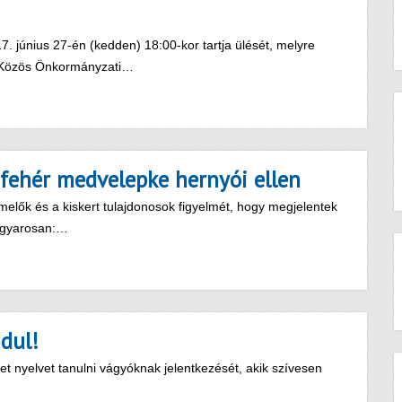
 június 27-én (kedden) 18:00-kor tartja ülését, melyre
si Közös Önkormányzati…
 fehér medvelepke hernyói ellen
lők és a kiskert tulajdonosok figyelmét, hogy megjelentek
agyarosan:…
ndul!
t nyelvet tanulni vágyóknak jelentkezését, akik szívesen