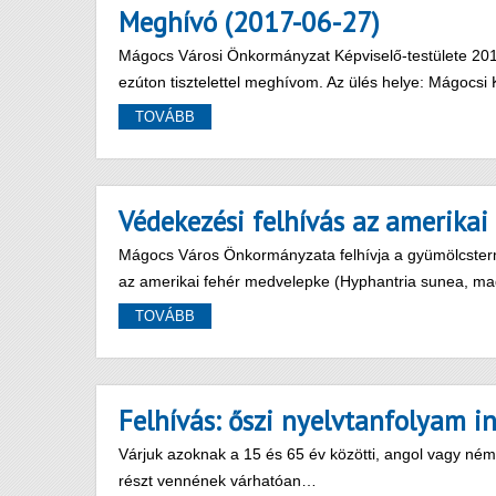
Meghívó (2017-06-27)
Mágocs Városi Önkormányzat Képviselő-testülete 2017.
ezúton tisztelettel meghívom. Az ülés helye: Mágoc
TOVÁBB
Védekezési felhívás az amerikai
Mágocs Város Önkormányzata felhívja a gyümölcsterme
az amerikai fehér medvelepke (Hyphantria sunea, m
TOVÁBB
Felhívás: őszi nyelvtanfolyam i
Várjuk azoknak a 15 és 65 év közötti, angol vagy néme
részt vennének várhatóan…