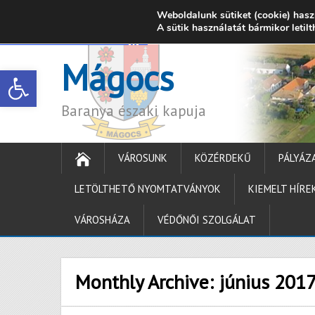
Weboldalunk sütiket (cookie) hasz
7342 Mágocs, Szabadság utca 39.
A sütik használatát bármikor letil
onkormanyzat@ma
Mágocs
Open toolbar
Baranya északi kapuja
VÁROSUNK
KÖZÉRDEKŰ
PÁLYÁZ
LETÖLTHETŐ NYOMTATVÁNYOK
KIEMELT HÍRE
VÁROSHÁZA
VÉDŐNŐI SZOLGÁLAT
Monthly Archive:
június 201