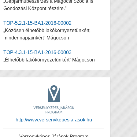
„Gépjárműbeszerzés a Mágocsi Szociális
Gondozási Központ részére.”
TOP-5.2.1-15-BA1-2016-00002
„Közösen élhetőbb lakókörnyezetünkért,
mindennapjainkért” Mágocson
TOP-4.3.1-15-BA1-2016-00003
„Élhetőbb lakókörnyezetünkért” Mágocson
http://www.versenykepesjarasok.hu
Versenyképes Járások Program