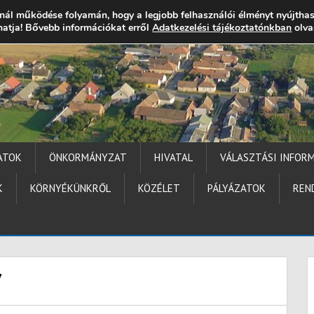
nál működése folyamán, hogy a legjobb felhasználói élményt nyújtha
thatja! Bővebb információkat erről
gocs.hu
+36 (72) 451 110
Elérhetőségek
Adatkezelési tájékoztatónkban
Technika segítség
olva
ATOK
ÖNKORMÁNYZAT
HIVATAL
VÁLASZTÁSI INFOR
K
KÖRNYÉKÜNKRŐL
KÖZÉLET
PÁLYÁZATOK
REN
7