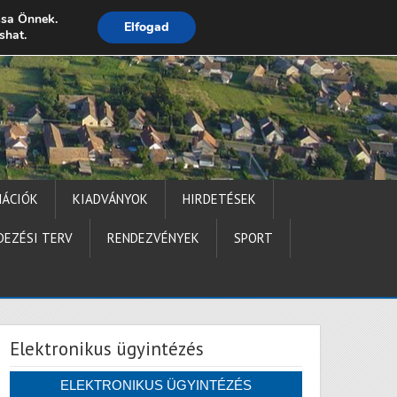
ssa Önnek.
Elfogad
shat.
Impresszum
MÁCIÓK
KIADVÁNYOK
HIRDETÉSEK
DEZÉSI TERV
RENDEZVÉNYEK
SPORT
Elektronikus ügyintézés