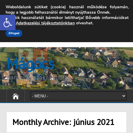
Weboldalunk sütiket (cookie) használ működése folyamán,
7342 Mágocs, Szabadság utca 39.
hogy a legjobb felhasználói élményt nyújthassa Önnek.
Open toolbar
A sütik használatát bármikor letilthatja! Bővebb információkat
onkormanyzat@magocs.hu
+36 (72) 451 110
erről
Adatkezelési tájékoztatónkban
olvashat.
Elérhetőségek
Technika segítség
Impresszum
Elfogad
Mágocs
Baranya északi kapuja
Monthly Archive:
június 2021