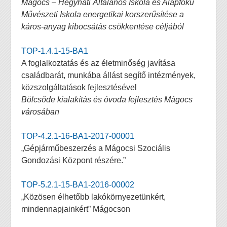
Mágocs – Hegyháti Általános Iskola és Alapfokú
Művészeti Iskola energetikai korszerűsítése a
káros-anyag kibocsátás csökkentése céljából
TOP-1.4.1-15-BA1
A foglalkoztatás és az életminőség javítása
családbarát, munkába állást segítő intézmények,
közszolgáltatások fejlesztésével
Bölcsőde kialakítás és óvoda fejlesztés Mágocs
városában
TOP-4.2.1-16-BA1-2017-00001
„Gépjárműbeszerzés a Mágocsi Szociális
Gondozási Központ részére.”
TOP-5.2.1-15-BA1-2016-00002
„Közösen élhetőbb lakókörnyezetünkért,
mindennapjainkért” Mágocson