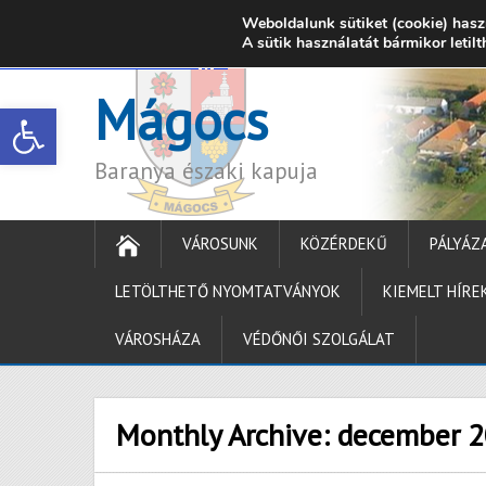
Weboldalunk sütiket (cookie) hasz
7342 Mágocs, Szabadság utca 39.
A sütik használatát bármikor letil
onkormanyzat@ma
Mágocs
Open toolbar
Baranya északi kapuja
VÁROSUNK
KÖZÉRDEKŰ
PÁLYÁZ
LETÖLTHETŐ NYOMTATVÁNYOK
KIEMELT HÍRE
VÁROSHÁZA
VÉDŐNŐI SZOLGÁLAT
Monthly Archive:
december 