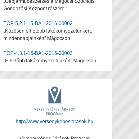
„Gépjárműbeszerzés a Mágocsi Szociális
Gondozási Központ részére.”
TOP-5.2.1-15-BA1-2016-00002
„Közösen élhetőbb lakókörnyezetünkért,
mindennapjainkért” Mágocson
TOP-4.3.1-15-BA1-2016-00003
„Élhetőbb lakókörnyezetünkért” Mágocson
http://www.versenykepesjarasok.hu
Versenyképes Járások Program