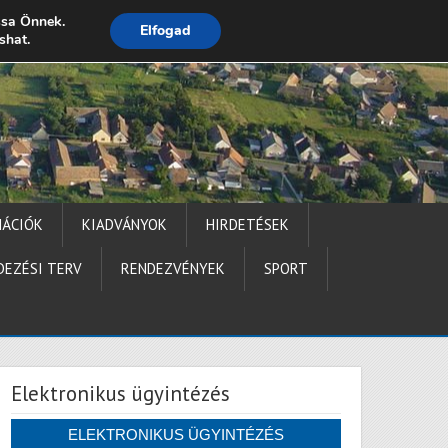
ssa Önnek.
Elfogad
shat.
Impresszum
MÁCIÓK
KIADVÁNYOK
HIRDETÉSEK
DEZÉSI TERV
RENDEZVÉNYEK
SPORT
Elektronikus ügyintézés