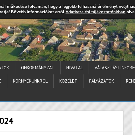
nál működése folyamán, hogy a legjobb felhasználói élményt nyújtha
thatja! Bővebb információkat erről
gocs.hu
+36 (72) 451 110
Elérhetőségek
Adatkezelési tájékoztatónkban
Technika segítség
olva
ATOK
ÖNKORMÁNYZAT
HIVATAL
VÁLASZTÁSI INFOR
K
KÖRNYÉKÜNKRŐL
KÖZÉLET
PÁLYÁZATOK
REN
2024