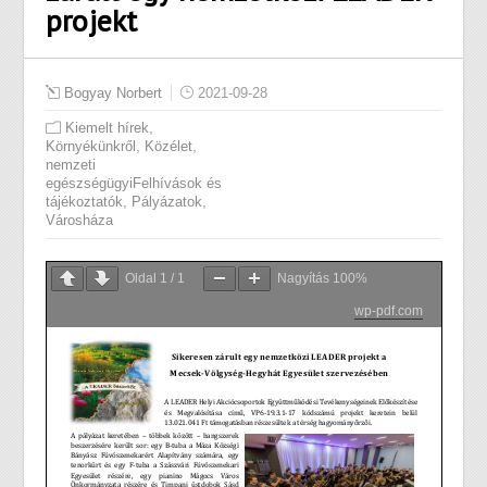
projekt
Bogyay Norbert
2021-09-28
,
Kiemelt hírek
,
,
Környékünkről
Közélet
nemzeti
egészségügyiFelhívások és
,
,
tájékoztatók
Pályázatok
Városháza
Oldal
1
/
1
Nagyítás
100%
wp-pdf.com