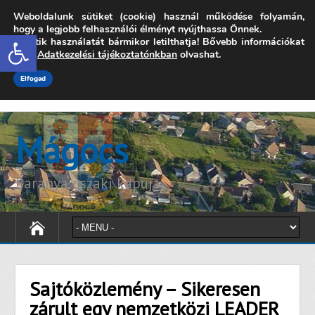
Weboldalunk sütiket (cookie) használ működése folyamán,
7342 Mágocs, Szabadság utca 39.
hogy a legjobb felhasználói élményt nyújthassa Önnek.
Open toolbar
A sütik használatát bármikor letilthatja! Bővebb információkat
onkormanyzat@magocs.hu
+36 (72) 451 110
erről
Adatkezelési tájékoztatónkban
olvashat.
Elérhetőségek
Technika segítség
Impresszum
Elfogad
Mágocs
Baranya északi kapuja
Sajtóközlemény – Sikeresen
zárult egy nemzetközi LEADER