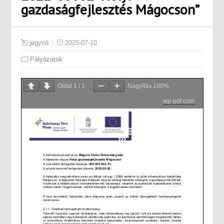
gazdaságfejlesztés Mágocson”
jegyző
2025-07-10
Pályázatok
Oldal
1
/
1
Nagyítás
100%
wp-pdf.com