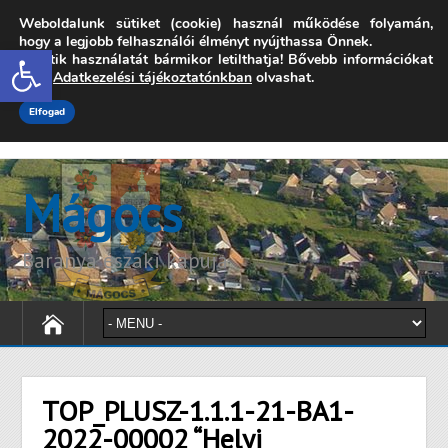
Weboldalunk sütiket (cookie) használ működése folyamán,
7342 Mágocs, Szabadság utca 39.
hogy a legjobb felhasználói élményt nyújthassa Önnek.
Open toolbar
A sütik használatát bármikor letilthatja! Bővebb információkat
onkormanyzat@magocs.hu
+36 (72) 451 110
erről
Adatkezelési tájékoztatónkban
olvashat.
Elérhetőségek
Technika segítség
Impresszum
Elfogad
Mágocs
Baranya északi kapuja
TOP_PLUSZ-1.1.1-21-BA1-
2022-00002 “Helyi