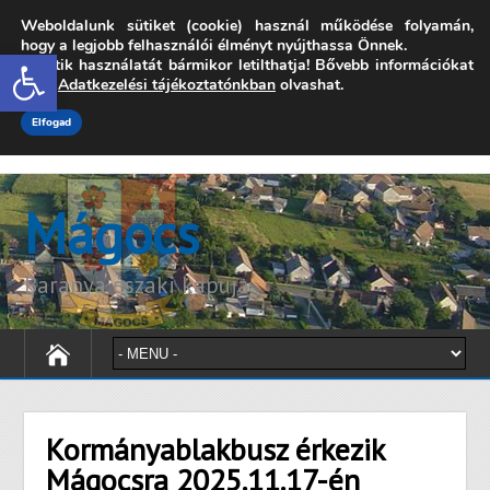
Weboldalunk sütiket (cookie) használ működése folyamán,
7342 Mágocs, Szabadság utca 39.
hogy a legjobb felhasználói élményt nyújthassa Önnek.
Open toolbar
A sütik használatát bármikor letilthatja! Bővebb információkat
onkormanyzat@magocs.hu
+36 (72) 451 110
erről
Adatkezelési tájékoztatónkban
olvashat.
Elérhetőségek
Technika segítség
Impresszum
Elfogad
Mágocs
Baranya északi kapuja
Kormányablakbusz érkezik
Mágocsra 2025.11.17-én