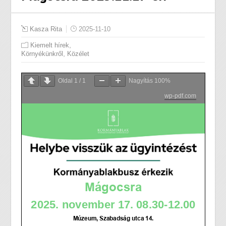
Kasza Rita
2025-11-10
,
Kiemelt hírek
,
Környékünkről
Közélet
Oldal
1
/
1
Nagyítás
100%
wp-pdf.com