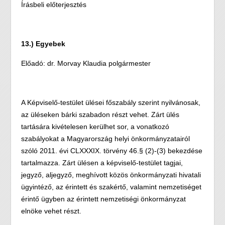
Írásbeli előterjesztés
13.) Egyebek
Előadó: dr. Morvay Klaudia polgármester
A Képviselő-testület ülései főszabály szerint nyilvánosak,
az üléseken bárki szabadon részt vehet. Zárt ülés
tartására kivételesen kerülhet sor, a vonatkozó
szabályokat a Magyarország helyi önkormányzatairól
szóló 2011. évi CLXXXIX. törvény 46.§ (2)-(3) bekezdése
tartalmazza. Zárt ülésen a képviselő-testület tagjai,
jegyző, aljegyző, meghívott közös önkormányzati hivatali
ügyintéző, az érintett és szakértő, valamint nemzetiséget
érintő ügyben az érintett nemzetiségi önkormányzat
elnöke vehet részt.