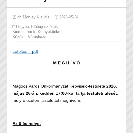
dr. Morvay Klaudia
2026-05-24
,
,
Egyéb
Előterjesztések
,
,
Kiemelt hírek
Környékünkről
,
Közélet
Városháza
Letöltés – pdf
M E G H Í V Ó
Mágocs Város Önkormányzat Képviselő-testülete
2026.
május 26-án, kedden 17:00-kor
tartja
testületi ülését
,
melyre ezúton tisztelettel meghívom.
Az ülés helye: