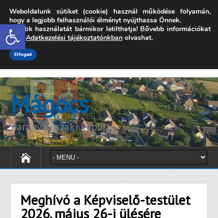
Weboldalunk sütiket (cookie) használ működése folyamán,
7342 Mágocs, Szabadság utca 39.
hogy a legjobb felhasználói élményt nyújthassa Önnek.
Open toolbar
A sütik használatát bármikor letilthatja! Bővebb információkat
onkormanyzat@magocs.hu
+36 (72) 451 110
erről
Adatkezelési tájékoztatónkban
olvashat.
Elérhetőségek
Technika segítség
Impresszum
Elfogad
Mágocs
Baranya északi kapuja
Meghívó a Képviselő-testület
2026. május 26-i ülésére