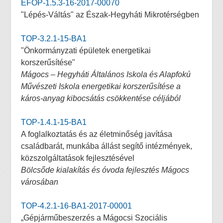
EFOP-1.5.3-16-2017-00070
"Lépés-Váltás" az Észak-Hegyháti Mikrotérségben
TOP-3.2.1-15-BA1
"Önkormányzati épületek energetikai
korszerűsítése"
Mágocs – Hegyháti Általános Iskola és Alapfokú
Művészeti Iskola energetikai korszerűsítése a
káros-anyag kibocsátás csökkentése céljából
TOP-1.4.1-15-BA1
A foglalkoztatás és az életminőség javítása
családbarát, munkába állást segítő intézmények,
közszolgáltatások fejlesztésével
Bölcsőde kialakítás és óvoda fejlesztés Mágocs
városában
TOP-4.2.1-16-BA1-2017-00001
„Gépjárműbeszerzés a Mágocsi Szociális