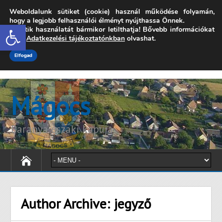
Weboldalunk sütiket (cookie) használ működése folyamán,
7342 Mágocs, Szabadság utca 39.
hogy a legjobb felhasználói élményt nyújthassa Önnek.
Open toolbar
A sütik használatát bármikor letilthatja! Bővebb információkat
onkormanyzat@magocs.hu
+36 (72) 451 110
erről
Adatkezelési tájékoztatónkban
olvashat.
Elérhetőségek
Technika segítség
Impresszum
Elfogad
Mágocs
Baranya északi kapuja
Author Archive:
jegyző