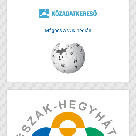
Mágocs a Wikipédián