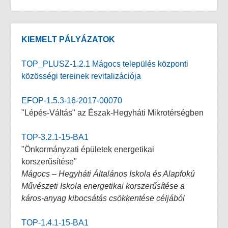
KIEMELT PÁLYÁZATOK
TOP_PLUSZ-1.2.1 Mágocs település központi
közösségi tereinek revitalizációja
EFOP-1.5.3-16-2017-00070
"Lépés-Váltás" az Észak-Hegyháti Mikrotérségben
TOP-3.2.1-15-BA1
"Önkormányzati épületek energetikai
korszerűsítése"
Mágocs – Hegyháti Általános Iskola és Alapfokú
Művészeti Iskola energetikai korszerűsítése a
káros-anyag kibocsátás csökkentése céljából
TOP-1.4.1-15-BA1