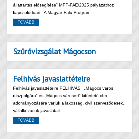
állattartás elősegítése” MFP-FAE/2025 pályázathoz
kapcsolódóan A Magyar Falu Program…
TOVÁBB
Szűrővizsgálat Mágocson
Felhívás javaslattételre
Felhívás javaslattételre FELHÍVÁS „Mágocs város
díszpolgára” és „Mágocs városért” kitüntető cím
adományozására várjuk a lakosság, civil szerveződések,
vállalkozások javaslatait….
TOVÁBB