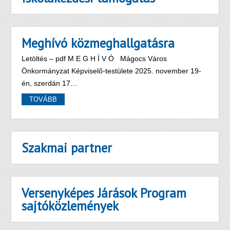
Meghívó közmeghallgatásra
Letöltés – pdf M E G H Í V Ó Mágocs Város
Önkormányzat Képviselő-testülete 2025. november 19-
én, szerdán 17…
TOVÁBB
Szakmai partner
Versenyképes Járások Program
sajtóközlemények