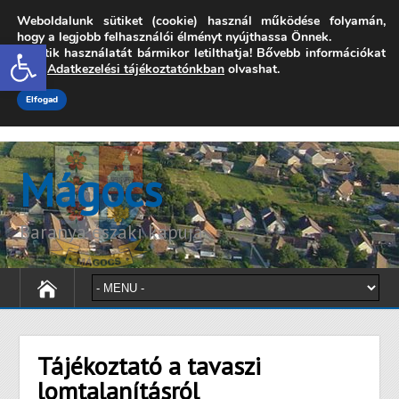
Weboldalunk sütiket (cookie) használ működése folyamán,
7342 Mágocs, Szabadság utca 39.
hogy a legjobb felhasználói élményt nyújthassa Önnek.
Open toolbar
A sütik használatát bármikor letilthatja! Bővebb információkat
onkormanyzat@magocs.hu
+36 (72) 451 110
erről
Adatkezelési tájékoztatónkban
olvashat.
Elérhetőségek
Technika segítség
Impresszum
Elfogad
Mágocs
Baranya északi kapuja
Tájékoztató a tavaszi
lomtalanításról