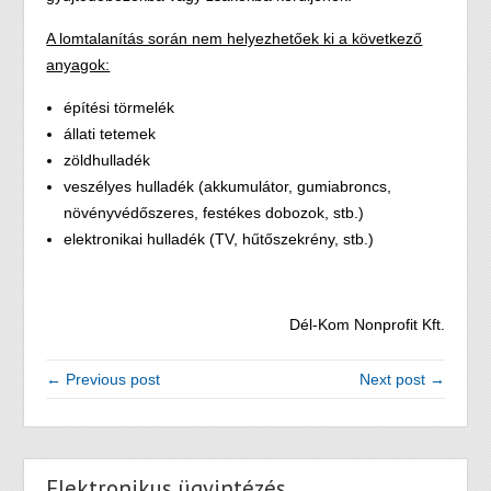
A lomtalanítás során nem helyezhetőek ki a következő
anyagok:
építési törmelék
állati tetemek
zöldhulladék
veszélyes hulladék (akkumulátor, gumiabroncs,
növényvédőszeres, festékes dobozok, stb.)
elektronikai hulladék (TV, hűtőszekrény, stb.)
Dél-Kom Nonprofit Kft.
← Previous post
Next post →
Elektronikus ügyintézés