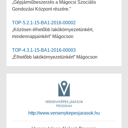
„Gépjárműbeszerzés a Mágocsi Szociális
Gondozási Központ részére.”
TOP-5.2.1-15-BA1-2016-00002
„Közösen élhetőbb lakókörnyezetünkért,
mindennapjainkért” Mágocson
TOP-4.3.1-15-BA1-2016-00003
„Élhetőbb lakókörnyezetünkért” Mágocson
http://www.versenykepesjarasok.hu