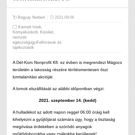
Bogyay Norbert
2021-09-06
,
Kiemelt hírek
,
,
Környékünkről
Közélet
nemzeti
egészségügyiFelhívások és
tájékoztatók
A Dél-Kom Nonprofit Kft. ez évben is megrendezi Mágocs
területén a lakosság részére térítésmentesen őszi
lomtalanítási akcióját.
A lomok elszállítását az alábbi időpontban végzi:
2021. szeptember 14. (kedd)
A hulladékot az adott napon reggel 06:00 óráig kell
kihelyezni a gyűjtőjárat számára úgy, hogy a tisztaság
megóvása érdekében a szóródó anyagok
gyűjtődobozokba vagy zsákokba kerüljenek!