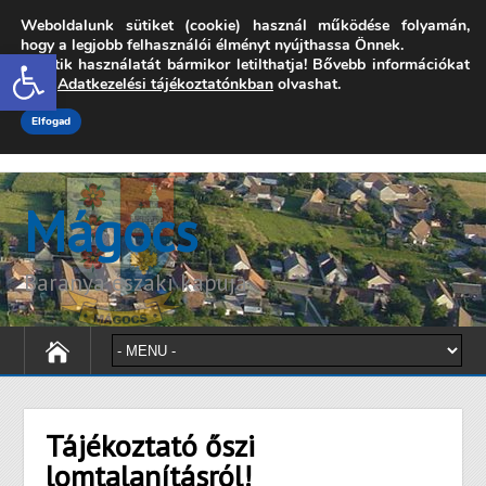
Weboldalunk sütiket (cookie) használ működése folyamán,
7342 Mágocs, Szabadság utca 39.
hogy a legjobb felhasználói élményt nyújthassa Önnek.
Open toolbar
A sütik használatát bármikor letilthatja! Bővebb információkat
onkormanyzat@magocs.hu
+36 (72) 451 110
erről
Adatkezelési tájékoztatónkban
olvashat.
Elérhetőségek
Technika segítség
Impresszum
Elfogad
Mágocs
Baranya északi kapuja
Tájékoztató őszi
lomtalanításról!