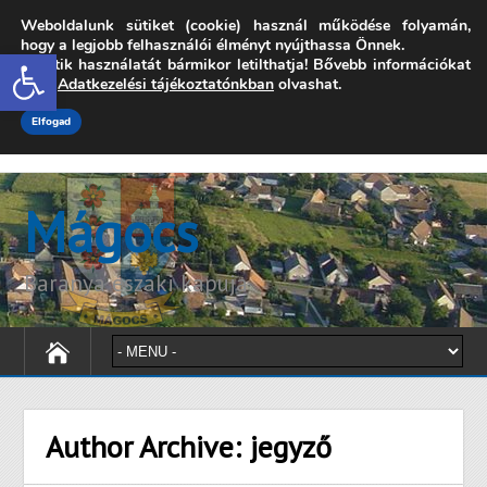
Weboldalunk sütiket (cookie) használ működése folyamán,
7342 Mágocs, Szabadság utca 39.
hogy a legjobb felhasználói élményt nyújthassa Önnek.
Open toolbar
A sütik használatát bármikor letilthatja! Bővebb információkat
onkormanyzat@magocs.hu
+36 (72) 451 110
erről
Adatkezelési tájékoztatónkban
olvashat.
Elérhetőségek
Technika segítség
Impresszum
Elfogad
Mágocs
Baranya északi kapuja
Author Archive:
jegyző