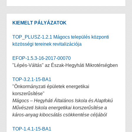
KIEMELT PÁLYÁZATOK
TOP_PLUSZ-1.2.1 Mágocs település központi
közösségi tereinek revitalizációja
EFOP-1.5.3-16-2017-00070
"Lépés-Váltás" az Észak-Hegyháti Mikrotérségben
TOP-3.2.1-15-BA1
"Önkormányzati épületek energetikai
korszerűsítése"
Mágocs – Hegyháti Általános Iskola és Alapfokú
Művészeti Iskola energetikai korszerűsítése a
káros-anyag kibocsátás csökkentése céljából
TOP-1.4.1-15-BA1