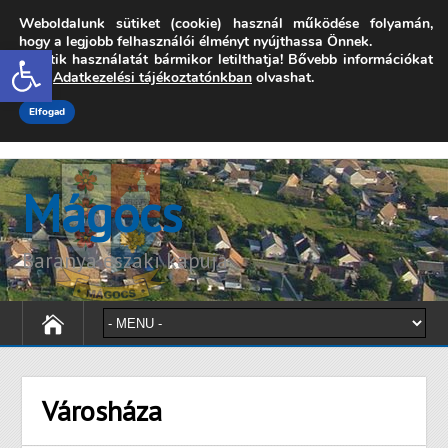
Weboldalunk sütiket (cookie) használ működése folyamán,
7342 Mágocs, Szabadság utca 39.
hogy a legjobb felhasználói élményt nyújthassa Önnek.
Open toolbar
A sütik használatát bármikor letilthatja! Bővebb információkat
onkormanyzat@magocs.hu
+36 (72) 451 110
erről
Adatkezelési tájékoztatónkban
olvashat.
Elérhetőségek
Technika segítség
Impresszum
Elfogad
Mágocs
Baranya északi kapuja
Városháza