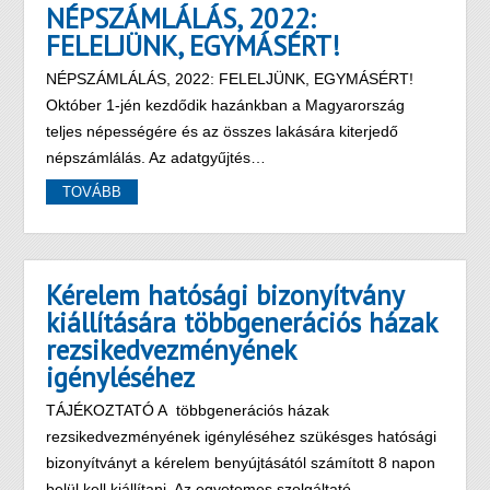
NÉPSZÁMLÁLÁS, 2022:
FELELJÜNK, EGYMÁSÉRT!
NÉPSZÁMLÁLÁS, 2022: FELELJÜNK, EGYMÁSÉRT!
Október 1-jén kezdődik hazánkban a Magyarország
teljes népességére és az összes lakására kiterjedő
népszámlálás. Az adatgyűjtés…
TOVÁBB
Kérelem hatósági bizonyítvány
kiállítására többgenerációs házak
rezsikedvezményének
igényléséhez
TÁJÉKOZTATÓ A többgenerációs házak
rezsikedvezményének igényléséhez szükésges hatósági
bizonyítványt a kérelem benyújtásától számított 8 napon
belül kell kiállítani. Az egyetemes szolgáltató…