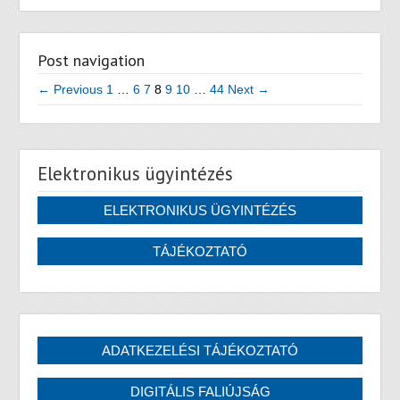
Post navigation
← Previous
1
…
6
7
8
9
10
…
44
Next →
Elektronikus ügyintézés