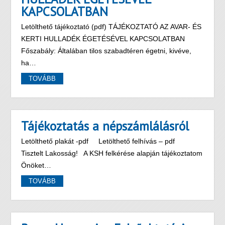
KAPCSOLATBAN
Letölthető tájékoztató (pdf) TÁJÉKOZTATÓ AZ AVAR- ÉS
KERTI HULLADÉK ÉGETÉSÉVEL KAPCSOLATBAN
Főszabály: Általában tilos szabadtéren égetni, kivéve,
ha…
TOVÁBB
Tájékoztatás a népszámlálásról
Letölthető plakát -pdf Letölthető felhívás – pdf
Tisztelt Lakosság! A KSH felkérése alapján tájékoztatom
Önöket…
TOVÁBB