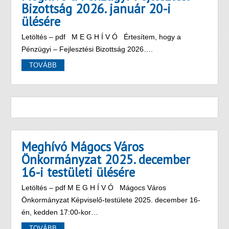
Bizottság 2026. január 20-i
ülésére
Letöltés – pdf M E G H Í V Ó Értesítem, hogy a
Pénzügyi – Fejlesztési Bizottság 2026….
TOVÁBB
Meghívó Mágocs Város
Önkormányzat 2025. december
16-i testületi ülésére
Letöltés – pdf M E G H Í V Ó Mágocs Város
Önkormányzat Képviselő-testülete 2025. december 16-
én, kedden 17:00-kor…
TOVÁBB