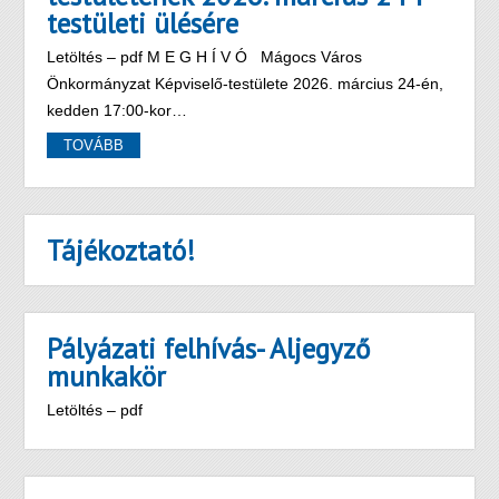
testületi ülésére
Letöltés – pdf M E G H Í V Ó Mágocs Város
Önkormányzat Képviselő-testülete 2026. március 24-én,
kedden 17:00-kor…
TOVÁBB
Tájékoztató!
Pályázati felhívás- Aljegyző
munkakör
Letöltés – pdf