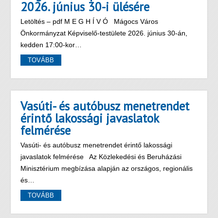
2026. június 30-i ülésére
Letöltés – pdf M E G H Í V Ó Mágocs Város
Önkormányzat Képviselő-testülete 2026. június 30-án,
kedden 17:00-kor…
TOVÁBB
Vasúti- és autóbusz menetrendet
érintő lakossági javaslatok
felmérése
Vasúti- és autóbusz menetrendet érintő lakossági
javaslatok felmérése Az Közlekedési és Beruházási
Minisztérium megbízása alapján az országos, regionális
és…
TOVÁBB