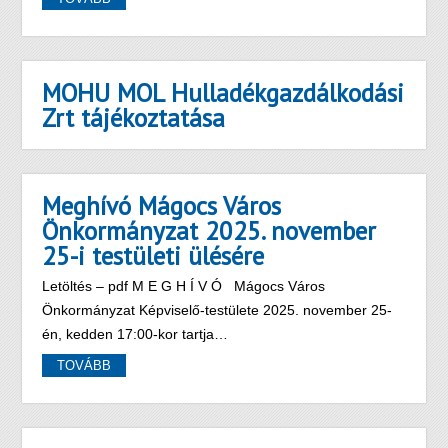
MOHU MOL Hulladékgazdálkodási
Zrt tájékoztatása
Meghívó Mágocs Város
Önkormányzat 2025. november
25-i testületi ülésére
Letöltés – pdf M E G H Í V Ó Mágocs Város
Önkormányzat Képviselő-testülete 2025. november 25-
én, kedden 17:00-kor tartja…
TOVÁBB