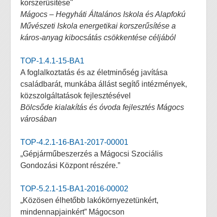
korszerűsítése"
Mágocs – Hegyháti Általános Iskola és Alapfokú
Művészeti Iskola energetikai korszerűsítése a
káros-anyag kibocsátás csökkentése céljából
TOP-1.4.1-15-BA1
A foglalkoztatás és az életminőség javítása
családbarát, munkába állást segítő intézmények,
közszolgáltatások fejlesztésével
Bölcsőde kialakítás és óvoda fejlesztés Mágocs
városában
TOP-4.2.1-16-BA1-2017-00001
„Gépjárműbeszerzés a Mágocsi Szociális
Gondozási Központ részére.”
TOP-5.2.1-15-BA1-2016-00002
„Közösen élhetőbb lakókörnyezetünkért,
mindennapjainkért” Mágocson