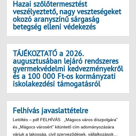
Hazai szőlőtermesztést
veszélyeztető, nagy veszteségeket
okozó aranyszínű sárgaság
betegség elleni védekezés
TÁJÉKOZTATÓ a 2026.
augusztusában lejáró rendszeres
gyermekvédelmi kedvezményekről
és a 100 000 Ft-os kormányzati
iskolakezdési támogatásról
Felhívás javaslattételre
Letöltés – pdf FELHÍVÁS „Mágocs város díszpolgára”
és „Mágocs városért” kitüntető cím adományozására
várjuk a lakosság, civil szerveződések, vállalkozások…