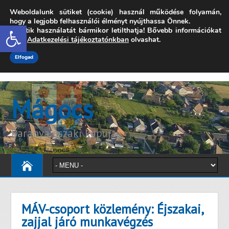
Weboldalunk sütiket (cookie) használ működése folyamán,
7342 Mágocs, Szabadság utca 39.
hogy a legjobb felhasználói élményt nyújthassa Önnek.
Open toolbar
A sütik használatát bármikor letilthatja! Bővebb információkat
onkormanyzat@magocs.hu
+36 (72) 451 110
erről
Adatkezelési tájékoztatónkban
olvashat.
Elérhetőségek
Technika segítség
Impresszum
Elfogad
Mágocs
Baranya északi kapuja
MÁV-csoport közlemény: Éjszakai,
zajjal járó munkavégzés