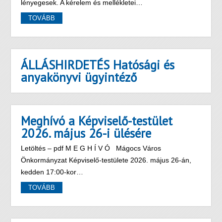
lényegesek. A kérelem és mellékletei…
TOVÁBB
ÁLLÁSHIRDETÉS Hatósági és
anyakönyvi ügyintéző
Meghívó a Képviselő-testület
2026. május 26-i ülésére
Letöltés – pdf M E G H Í V Ó Mágocs Város
Önkormányzat Képviselő-testülete 2026. május 26-án,
kedden 17:00-kor…
TOVÁBB