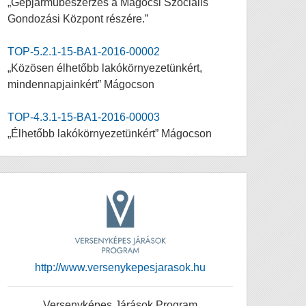
„Gépjárműbeszerzés a Mágocsi Szociális
Gondozási Központ részére.”
TOP-5.2.1-15-BA1-2016-00002
„Közösen élhetőbb lakókörnyezetünkért,
mindennapjainkért” Mágocson
TOP-4.3.1-15-BA1-2016-00003
„Élhetőbb lakókörnyezetünkért” Mágocson
http://www.versenykepesjarasok.hu
Versenyképes Járások Program