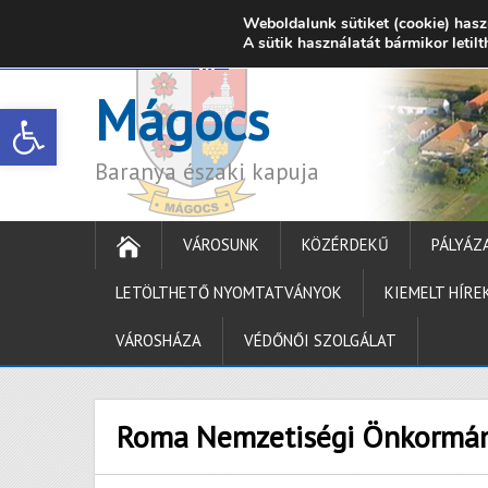
Weboldalunk sütiket (cookie) hasz
7342 Mágocs, Szabadság utca 39.
A sütik használatát bármikor letil
onkormanyzat@ma
Mágocs
Open toolbar
Baranya északi kapuja
VÁROSUNK
KÖZÉRDEKŰ
PÁLYÁZ
LETÖLTHETŐ NYOMTATVÁNYOK
KIEMELT HÍRE
VÁROSHÁZA
VÉDŐNŐI SZOLGÁLAT
Roma Nemzetiségi Önkormá