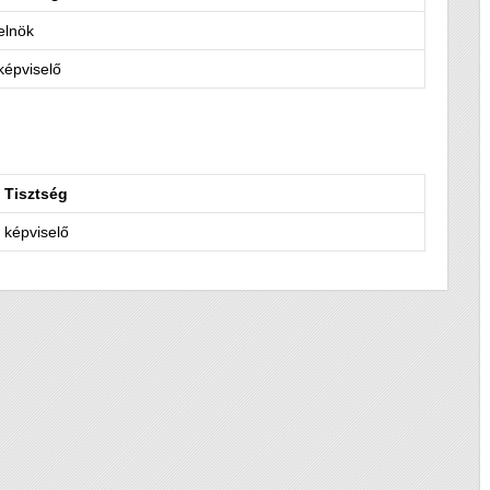
elnök
képviselő
Tisztség
képviselő