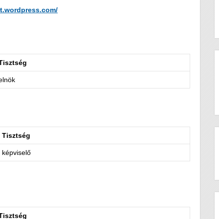
.wordpress.com/
Tisztség
elnök
Tisztség
képviselő
Tisztség