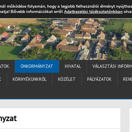
nál működése folyamán, hogy a legjobb felhasználói élményt nyújtha
thatja! Bővebb információkat erről
gocs.hu
+36 (72) 451 110
Elérhetőségek
Adatkezelési tájékoztatónkban
Technika segítség
olva
ATOK
ÖNKORMÁNYZAT
HIVATAL
VÁLASZTÁSI INFOR
K
KÖRNYÉKÜNKRŐL
KÖZÉLET
PÁLYÁZATOK
REN
nyzat