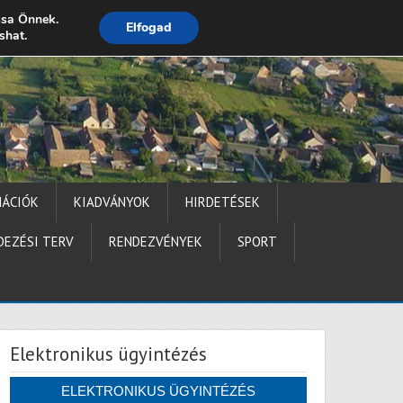
ssa Önnek.
Elfogad
shat.
Impresszum
MÁCIÓK
KIADVÁNYOK
HIRDETÉSEK
DEZÉSI TERV
RENDEZVÉNYEK
SPORT
Elektronikus ügyintézés