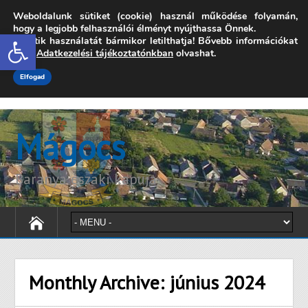
Weboldalunk sütiket (cookie) használ működése folyamán,
7342 Mágocs, Szabadság utca 39.
hogy a legjobb felhasználói élményt nyújthassa Önnek.
Open toolbar
A sütik használatát bármikor letilthatja! Bővebb információkat
onkormanyzat@magocs.hu
+36 (72) 451 110
erről
Adatkezelési tájékoztatónkban
olvashat.
Elérhetőségek
Technika segítség
Impresszum
Elfogad
Mágocs
Baranya északi kapuja
Monthly Archive:
június 2024