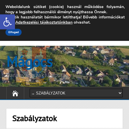
Weboldalunk sütiket (cookie) használ működése folyamán,
7342 Mágocs, Szabadság utca 39.
hogy a legjobb felhasználói élményt nyújthassa Önnek.
Open toolbar
A sütik használatát bármikor letilthatja! Bővebb információkat
onkormanyzat@magocs.hu
+36 (72) 451 110
erről
Adatkezelési tájékoztatónkban
olvashat.
Elérhetőségek
Technika segítség
Impresszum
Elfogad
Mágocs
Baranya északi kapuja
Szabályzatok