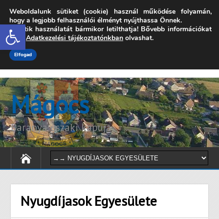
Weboldalunk sütiket (cookie) használ működése folyamán,
7342 Mágocs, Szabadság utca 39.
hogy a legjobb felhasználói élményt nyújthassa Önnek.
Open toolbar
A sütik használatát bármikor letilthatja! Bővebb információkat
onkormanyzat@magocs.hu
+36 (72) 451 110
erről
Adatkezelési tájékoztatónkban
olvashat.
Elérhetőségek
Technika segítség
Impresszum
Elfogad
Mágocs
Baranya északi kapuja
Nyugdíjasok Egyesülete