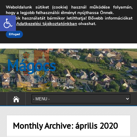
Weboldalunk sütiket (cookie) használ működése folyamán,
7342 Mágocs, Szabadság utca 39.
hogy a legjobb felhasználói élményt nyújthassa Önnek.
Open toolbar
A sütik használatát bármikor letilthatja! Bővebb információkat
onkormanyzat@magocs.hu
+36 (72) 451 110
erről
Adatkezelési tájékoztatónkban
olvashat.
Elérhetőségek
Technika segítség
Impresszum
Elfogad
Mágocs
Baranya északi kapuja
Monthly Archive:
április 2020