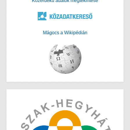
Közérdekű adatok megtekintése
Mágocs a Wikipédián