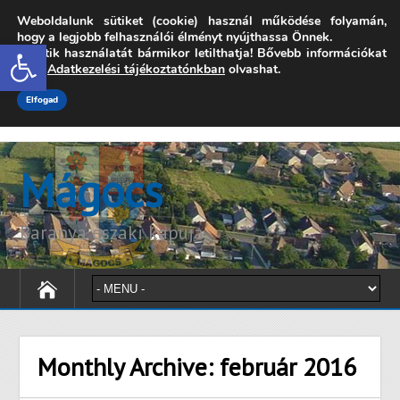
Weboldalunk sütiket (cookie) használ működése folyamán,
7342 Mágocs, Szabadság utca 39.
hogy a legjobb felhasználói élményt nyújthassa Önnek.
Open toolbar
A sütik használatát bármikor letilthatja! Bővebb információkat
onkormanyzat@magocs.hu
+36 (72) 451 110
erről
Adatkezelési tájékoztatónkban
olvashat.
Elérhetőségek
Technika segítség
Impresszum
Elfogad
Mágocs
Baranya északi kapuja
Monthly Archive:
február 2016