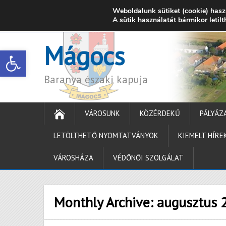
Weboldalunk sütiket (cookie) hasz
7342 Mágocs, Szabadság utca 39.
A sütik használatát bármikor letil
onkormanyzat@ma
Mágocs
Open toolbar
Baranya északi kapuja
VÁROSUNK
KÖZÉRDEKŰ
PÁLYÁZ
LETÖLTHETŐ NYOMTATVÁNYOK
KIEMELT HÍRE
VÁROSHÁZA
VÉDŐNŐI SZOLGÁLAT
Monthly Archive:
augusztus 