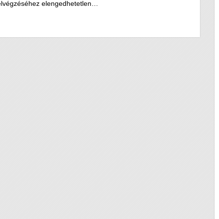
k elvégzéséhez elengedhetetlen…