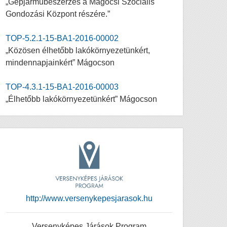
„Gépjárműbeszerzés a Mágocsi Szociális
Gondozási Központ részére.”
TOP-5.2.1-15-BA1-2016-00002
„Közösen élhetőbb lakókörnyezetünkért,
mindennapjainkért” Mágocson
TOP-4.3.1-15-BA1-2016-00003
„Élhetőbb lakókörnyezetünkért” Mágocson
http://www.versenykepesjarasok.hu
Versenyképes Járások Program