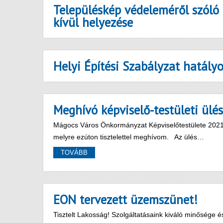
Településkép védeleméről szóló
kívül helyezése
Helyi Építési Szabályzat hatály
Meghívó képviselő-testületi ülé
Mágocs Város Önkormányzat Képviselőtestülete 2021. a
melyre ezúton tisztelettel meghívom. Az ülés…
TOVÁBB
EON tervezett üzemszünet!
Tisztelt Lakosság! Szolgáltatásaink kiváló minősége é