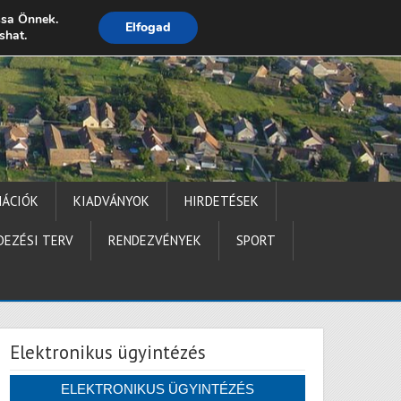
ssa Önnek.
Elfogad
shat.
Impresszum
MÁCIÓK
KIADVÁNYOK
HIRDETÉSEK
DEZÉSI TERV
RENDEZVÉNYEK
SPORT
Elektronikus ügyintézés