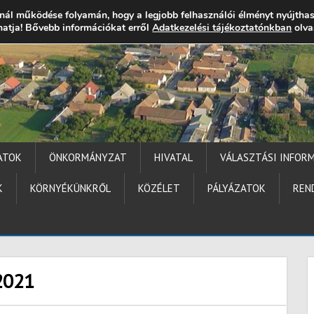
nál működése folyamán, hogy a legjobb felhasználói élményt nyújtha
thatja! Bővebb információkat erről
gocs.hu
+36 (72) 451 110
Elérhetőségek
Adatkezelési tájékoztatónkban
Technika segítség
olva
ATOK
ÖNKORMÁNYZAT
HIVATAL
VÁLASZTÁSI INFOR
K
KÖRNYÉKÜNKRŐL
KÖZÉLET
PÁLYÁZATOK
REN
2021