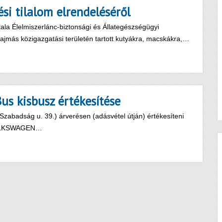
ési tilalom elrendeléséről
la Élelmiszerlánc-biztonsági és Állategészségügyi
más közigazgatási területén tartott kutyákra, macskákra,…
us kisbusz értékesítése
badság u. 39.) árverésen (adásvétel útján) értékesíteni
 VOLKSWAGEN…