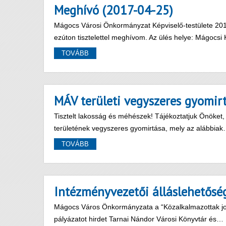
Meghívó (2017-04-25)
Mágocs Városi Önkormányzat Képviselő-testülete 2017.
ezúton tisztelettel meghívom. Az ülés helye: Mágoc
TOVÁBB
MÁV területi vegyszeres gyomir
Tisztelt lakosság és méhészek! Tájékoztatjuk Önöket
területének vegyszeres gyomirtása, mely az alábbia
TOVÁBB
Intézményvezetői álláslehetősé
Mágocs Város Önkormányzata a “Közalkalmazottak jogál
pályázatot hirdet Tarnai Nándor Városi Könyvtár és…