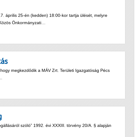
 április 25-én (kedden) 18:00-kor tartja ülését, melyre
si Közös Önkormányzati…
tás
, hogy megkezdődik a MÁV Zrt. Területi Igazgatóság Pécs
k…
g
lásáról szóló” 1992. évi XXXIII. törvény 20/A. § alapján