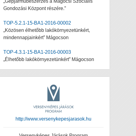
„Gépjárműbeszerzés a Mágocsi Szociális
Gondozási Központ részére.”
TOP-5.2.1-15-BA1-2016-00002
„Közösen élhetőbb lakókörnyezetünkért,
mindennapjainkért” Mágocson
TOP-4.3.1-15-BA1-2016-00003
„Élhetőbb lakókörnyezetünkért” Mágocson
http://www.versenykepesjarasok.hu
Versenyképes Járások Program