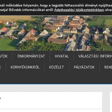
nál működése folyamán, hogy a legjobb felhasználói élményt nyújtha
thatja! Bővebb információkat erről
gocs.hu
+36 (72) 451 110
Elérhetőségek
Adatkezelési tájékoztatónkban
Technika segítség
olva
ATOK
ÖNKORMÁNYZAT
HIVATAL
VÁLASZTÁSI INFOR
K
KÖRNYÉKÜNKRŐL
KÖZÉLET
PÁLYÁZATOK
REN
7