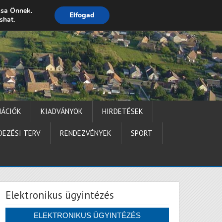
ssa Önnek.
Elfogad
shat.
Impresszum
MÁCIÓK
KIADVÁNYOK
HIRDETÉSEK
DEZÉSI TERV
RENDEZVÉNYEK
SPORT
Elektronikus ügyintézés