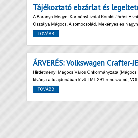
Tájékoztató ebzárlat és legeltet
A Baranya Megyei Kormányhivatal Komlói Járási Hivata
Osztálya Mágocs, Alsómocsolád, Mekényes és Nagyhaj
TOVÁBB
ÁRVERÉS: Volkswagen Crafter-JB
Hirdetmény! Mágocs Város Önkormányzata (Mágocs Sza
kívánja a tulajdonában lévő LML 291 rendszámú,
TOVÁBB