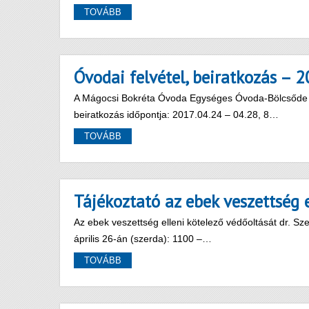
TOVÁBB
Óvodai felvétel, beiratkozás – 
A Mágocsi Bokréta Óvoda Egységes Óvoda-Bölcsőde fel
beiratkozás időpontja: 2017.04.24 – 04.28, 8…
TOVÁBB
Tájékoztató az ebek veszettség 
Az ebek veszettség elleni kötelező védőoltását dr. Sz
április 26-án (szerda): 1100 –…
TOVÁBB