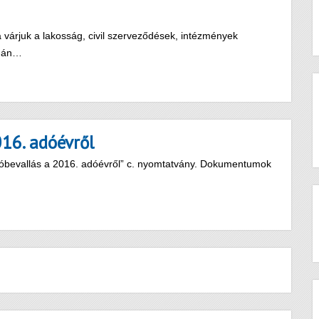
várjuk a lakosság, civil szerveződések, intézmények
8-án…
016. adóévről
adóbevallás a 2016. adóévről” c. nyomtatvány. Dokumentumok