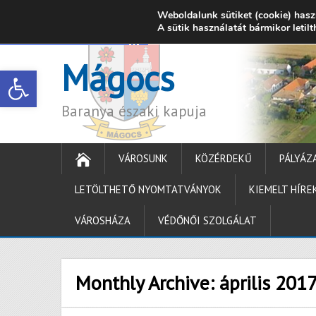
Weboldalunk sütiket (cookie) hasz
7342 Mágocs, Szabadság utca 39.
A sütik használatát bármikor letil
onkormanyzat@ma
Mágocs
Open toolbar
Baranya északi kapuja
VÁROSUNK
KÖZÉRDEKŰ
PÁLYÁZ
LETÖLTHETŐ NYOMTATVÁNYOK
KIEMELT HÍRE
VÁROSHÁZA
VÉDŐNŐI SZOLGÁLAT
Monthly Archive:
április 201