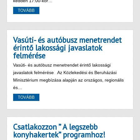
kedden 17:00-kor…
TOVÁBB
Vasúti- és autóbusz menetrendet
érintő lakossági javaslatok
felmérése
Vasúti- és autóbusz menetrendet érintő lakossági
javaslatok felmérése Az Közlekedési és Beruházási
Minisztérium megbízása alapján az országos, regionális
és…
TOVÁBB
Csatlakozzon ” A legszebb
konyhakertek” programhoz!