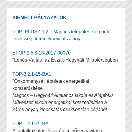
KIEMELT PÁLYÁZATOK
TOP_PLUSZ-1.2.1 Mágocs település központi
közösségi tereinek revitalizációja
EFOP-1.5.3-16-2017-00070
"Lépés-Váltás" az Észak-Hegyháti Mikrotérségben
TOP-3.2.1-15-BA1
"Önkormányzati épületek energetikai
korszerűsítése"
Mágocs – Hegyháti Általános Iskola és Alapfokú
Művészeti Iskola energetikai korszerűsítése a
káros-anyag kibocsátás csökkentése céljából
TOP-1.4.1-15-BA1
A foglalkoztatás és az életminőség javítása