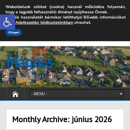
Weboldalunk sütiket (cookie) használ működése folyamán,
7342 Mágocs, Szabadság utca 39.
hogy a legjobb felhasználói élményt nyújthassa Önnek.
Open toolbar
A sütik használatát bármikor letilthatja! Bővebb információkat
onkormanyzat@magocs.hu
+36 (72) 451 110
erről
Adatkezelési tájékoztatónkban
olvashat.
Elérhetőségek
Technika segítség
Impresszum
Elfogad
Mágocs
Baranya északi kapuja
Monthly Archive:
június 2026