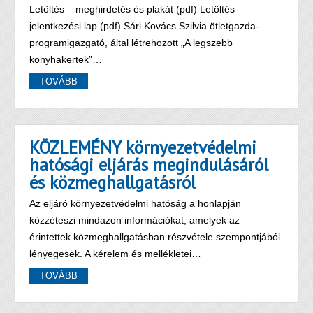
Letöltés – meghirdetés és plakát (pdf) Letöltés –
jelentkezési lap (pdf) Sári Kovács Szilvia ötletgazda-
programigazgató, által létrehozott „A legszebb
konyhakertek”…
TOVÁBB
KÖZLEMÉNY környezetvédelmi
hatósági eljárás megindulásáról
és közmeghallgatásról
Az eljáró környezetvédelmi hatóság a honlapján
közzéteszi mindazon információkat, amelyek az
érintettek közmeghallgatásban részvétele szempontjából
lényegesek. A kérelem és mellékletei…
TOVÁBB