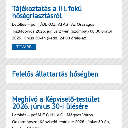
Tájékoztatás a III. fokú
hőségriasztásról
Letöltés – pdf TÁJÉKOZTATÁS Az Országos
Tisztifőorvos 2026. június 27-én (szombat) 00:00 órától
2026. június 30-án (kedd) 24:00 óráig-az…
TOVÁBB
Felelős állattartás hőségben
Meghívó a Képviselő-testület
2026. június 30-i ülésére
Letöltés – pdf M E G H Í V Ó Mágocs Város
Önkormányzat Képviselő-testülete 2026. június 30-án,