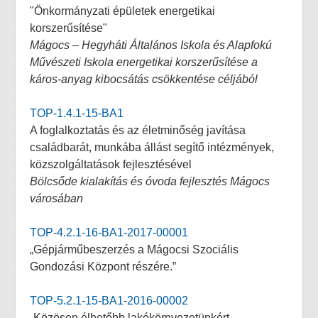
"Önkormányzati épületek energetikai
korszerűsítése"
Mágocs – Hegyháti Általános Iskola és Alapfokú
Művészeti Iskola energetikai korszerűsítése a
káros-anyag kibocsátás csökkentése céljából
TOP-1.4.1-15-BA1
A foglalkoztatás és az életminőség javítása
családbarát, munkába állást segítő intézmények,
közszolgáltatások fejlesztésével
Bölcsőde kialakítás és óvoda fejlesztés Mágocs
városában
TOP-4.2.1-16-BA1-2017-00001
„Gépjárműbeszerzés a Mágocsi Szociális
Gondozási Központ részére.”
TOP-5.2.1-15-BA1-2016-00002
„Közösen élhetőbb lakókörnyezetünkért,