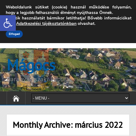
Weboldalunk sütiket (cookie) használ működése folyamán,
7342 Mágocs, Szabadság utca 39.
hogy a legjobb felhasználói élményt nyújthassa Önnek.
Open toolbar
A sütik használatát bármikor letilthatja! Bővebb információkat
onkormanyzat@magocs.hu
+36 (72) 451 110
erről
Adatkezelési tájékoztatónkban
olvashat.
Elérhetőségek
Technika segítség
Impresszum
Elfogad
Mágocs
Baranya északi kapuja
Monthly Archive:
március 2022