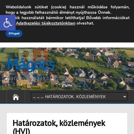
Weboldalunk sütiket (cookie) használ működése folyamán,
7342 Mágocs, Szabadság utca 39.
hogy a legjobb felhasználói élményt nyújthassa Önnek.
Open toolbar
A sütik használatát bármikor letilthatja! Bővebb információkat
onkormanyzat@magocs.hu
+36 (72) 451 110
erről
Adatkezelési tájékoztatónkban
olvashat.
Elérhetőségek
Technika segítség
Impresszum
Elfogad
Mágocs
Baranya északi kapuja
Határozatok, közlemények
(HVI)