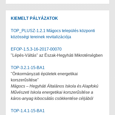
KIEMELT PÁLYÁZATOK
TOP_PLUSZ-1.2.1 Mágocs település központi
közösségi tereinek revitalizációja
EFOP-1.5.3-16-2017-00070
"Lépés-Váltás" az Észak-Hegyháti Mikrotérségben
TOP-3.2.1-15-BA1
"Önkormányzati épületek energetikai
korszerűsítése"
Mágocs – Hegyháti Általános Iskola és Alapfokú
Művészeti Iskola energetikai korszerűsítése a
káros-anyag kibocsátás csökkentése céljából
TOP-1.4.1-15-BA1