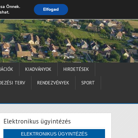
ssa Önnek.
Elfogad
shat.
Impresszum
MÁCIÓK
KIADVÁNYOK
HIRDETÉSEK
DEZÉSI TERV
RENDEZVÉNYEK
SPORT
Elektronikus ügyintézés