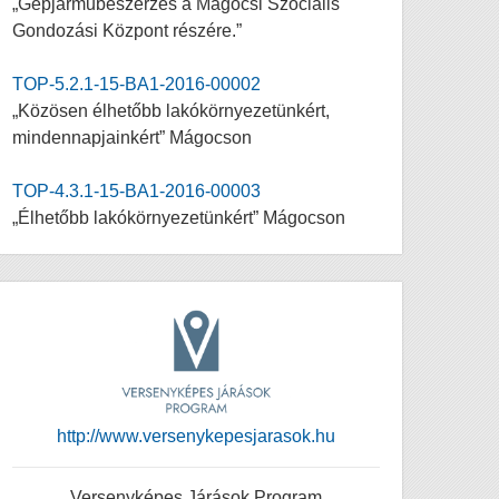
„Gépjárműbeszerzés a Mágocsi Szociális
Gondozási Központ részére.”
TOP-5.2.1-15-BA1-2016-00002
„Közösen élhetőbb lakókörnyezetünkért,
mindennapjainkért” Mágocson
TOP-4.3.1-15-BA1-2016-00003
„Élhetőbb lakókörnyezetünkért” Mágocson
http://www.versenykepesjarasok.hu
Versenyképes Járások Program