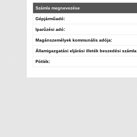
Számla megnevezése
Gépjárműadó:
Iparűzési adó:
Magánszemélyek kommunális adója:
Államigazgatási eljárási illeték beszedési számla
Pótlék: