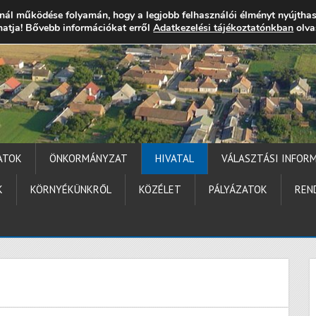
nál működése folyamán, hogy a legjobb felhasználói élményt nyújtha
thatja! Bővebb információkat erről
gocs.hu
+36 (72) 451 110
Elérhetőségek
Adatkezelési tájékoztatónkban
Technika segítség
olva
ATOK
ÖNKORMÁNYZAT
HIVATAL
VÁLASZTÁSI INFOR
K
KÖRNYÉKÜNKRŐL
KÖZÉLET
PÁLYÁZATOK
REN