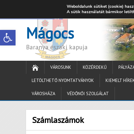
Weboldalunk sütiket (cookie) hasz
7342 Mágocs, Szabadság utca 39.
A sütik használatát bármikor letil
onkormanyzat@ma
Mágocs
Open toolbar
Baranya északi kapuja
VÁROSUNK
KÖZÉRDEKŰ
PÁLYÁZ
LETÖLTHETŐ NYOMTATVÁNYOK
KIEMELT HÍRE
VÁROSHÁZA
VÉDŐNŐI SZOLGÁLAT
Számlaszámok