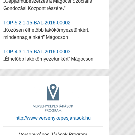
„Gépjárműbeszerzés a Mágocsi Szociális
Gondozási Központ részére.”
TOP-5.2.1-15-BA1-2016-00002
„Közösen élhetőbb lakókörnyezetünkért,
mindennapjainkért” Mágocson
TOP-4.3.1-15-BA1-2016-00003
„Élhetőbb lakókörnyezetünkért” Mágocson
http://www.versenykepesjarasok.hu
Versenyképes Járások Program