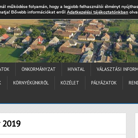
nál működése folyamán, hogy a legjobb felhasználói élményt nyújtha
thatja! Bővebb információkat erről
gocs.hu
+36 (72) 451 110
Elérhetőségek
Adatkezelési tájékoztatónkban
Technika segítség
olva
ATOK
ÖNKORMÁNYZAT
HIVATAL
VÁLASZTÁSI INFOR
K
KÖRNYÉKÜNKRŐL
KÖZÉLET
PÁLYÁZATOK
REN
 2019