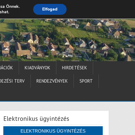
ssa Önnek.
Elfogad
shat.
Impresszum
MÁCIÓK
KIADVÁNYOK
HIRDETÉSEK
DEZÉSI TERV
RENDEZVÉNYEK
SPORT
Elektronikus ügyintézés