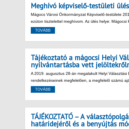
Meghívó képviselő-testületi ülé
Mágocs Városi Önkormányzat Képviselő-testülete 2019
ezúton tisztelettel meghívom. Az ülés helye: Mágoc
TOVÁBB
Tájékoztató a mágocsi Helyi Vála
nyilvántartásba vett jelöltekről
A 2019. augusztus 28-án megalakult Helyi Választási Bi
rendelkezéseinek megfelelően, a megfelelő számú aj
TOVÁBB
TÁJÉKOZTATÓ – A választópolgár
határidejéről és a benyújtás mó