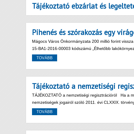
Tájékoztató ebzárlat és legeltet
Pihenés és szórakozás egy virá
Mágocs Város Önkormányzata 200 millió forint vissza
15-BA1-2016-00003 kódszámú „Élhetőbb lakókörnye
TOVÁBB
Tájékoztató a nemzetiségi regis
TÁJÉKOZTATÓ a nemzetiségi regisztrációról Ha a ma
nemzetiségek jogairól szóló 2011. évi CLXXIX. törvé
TOVÁBB