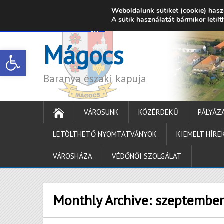
Weboldalunk sütiket (cookie) hasz
7342 Mágocs, Szabadság utca 39.
A sütik használatát bármikor letil
onkormanyzat@ma
Mágocs
Open toolbar
Baranya északi kapuja
VÁROSUNK
KÖZÉRDEKŰ
PÁLYÁZ
LETÖLTHETŐ NYOMTATVÁNYOK
KIEMELT HÍRE
VÁROSHÁZA
VÉDŐNŐI SZOLGÁLAT
Monthly Archive:
szeptember