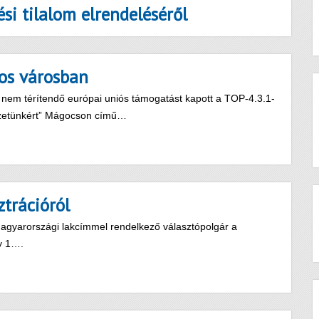
ési tilalom elrendeléséről
gos városban
 nem térítendő európai uniós támogatást kapott a TOP-4.3.1-
zetünkért” Mágocson című…
ztrációról
gyarországi lakcímmel rendelkező választópolgár a
ny 1….