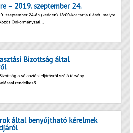
sre – 2019. szeptember 24.
. szeptember 24-én (kedden) 18:00-kor tartja ülését, melyre
si Közös Önkormányzati…
sztási Bizottság által
ről
zottság a választási eljárásról szóló törvény
ánlással rendelkező…
ok által benyújtható kérelmek
djáról