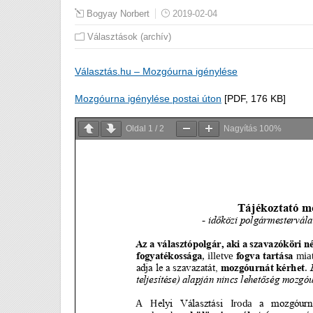
Bogyay Norbert
2019-02-04
Választások (archív)
Választás.hu – Mozgóurna igénylése
Mozgóurna igénylése postai úton
[PDF, 176 KB]
Oldal
1
/
2
Nagyítás
100%