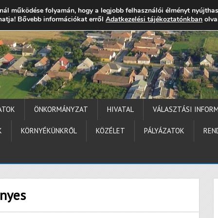
nál működése folyamán, hogy a legjobb felhasználói élményt nyújtha
thatja! Bővebb információkat erről
gocs.hu
+36 (72) 451 110
Elérhetőségek
Adatkezelési tájékoztatónkban
Technika segítség
olva
ATOK
ÖNKORMÁNYZAT
HIVATAL
VÁLASZTÁSI INFOR
K
KÖRNYÉKÜNKRŐL
KÖZÉLET
PÁLYÁZATOK
REN
ényes