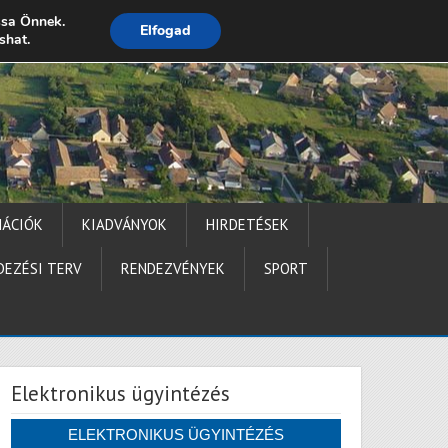
ssa Önnek.
Elfogad
shat.
Impresszum
MÁCIÓK
KIADVÁNYOK
HIRDETÉSEK
DEZÉSI TERV
RENDEZVÉNYEK
SPORT
Elektronikus ügyintézés