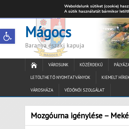
Weboldalunk sütiket (cookie) hasz
7342 Mágocs, Szabadság utca 39.
A sütik használatát bármikor letil
onkormanyzat@ma
Mágocs
Open toolbar
Baranya északi kapuja
VÁROSUNK
KÖZÉRDEKŰ
PÁLYÁZ
LETÖLTHETŐ NYOMTATVÁNYOK
KIEMELT HÍRE
VÁROSHÁZA
VÉDŐNŐI SZOLGÁLAT
Mozgóurna igénylése – Mek