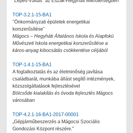
"Lépés-Váltás" az Észak-Hegyháti Mikrotérségben
TOP-3.2.1-15-BA1
"Önkormányzati épületek energetikai
korszerűsítése"
Mágocs – Hegyháti Általános Iskola és Alapfokú
Művészeti Iskola energetikai korszerűsítése a
káros-anyag kibocsátás csökkentése céljából
TOP-1.4.1-15-BA1
A foglalkoztatás és az életminőség javítása
családbarát, munkába állást segítő intézmények,
közszolgáltatások fejlesztésével
Bölcsőde kialakítás és óvoda fejlesztés Mágocs
városában
TOP-4.2.1-16-BA1-2017-00001
„Gépjárműbeszerzés a Mágocsi Szociális
Gondozási Központ részére.”