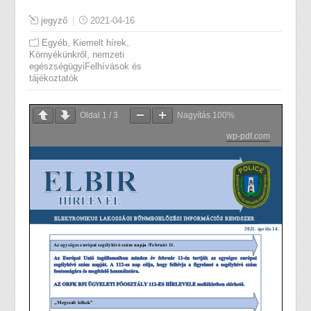
jegyző
2021-04-16
,
,
Egyéb
Kiemelt hírek
,
Környékünkről
nemzeti
egészségügyiFelhívások és
tájékoztatók
Oldal
1
/
3
Nagyítás
100%
wp-pdf.com