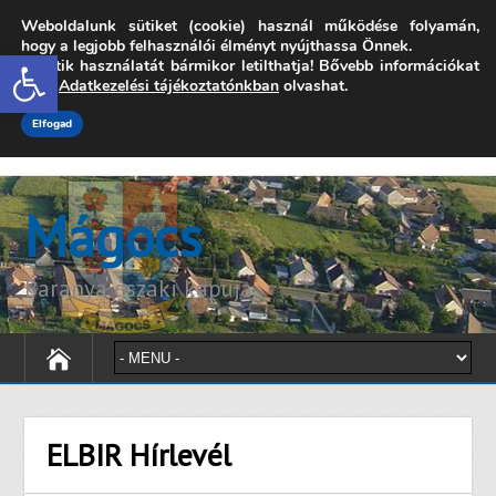
Weboldalunk sütiket (cookie) használ működése folyamán,
7342 Mágocs, Szabadság utca 39.
hogy a legjobb felhasználói élményt nyújthassa Önnek.
Open toolbar
A sütik használatát bármikor letilthatja! Bővebb információkat
onkormanyzat@magocs.hu
+36 (72) 451 110
erről
Adatkezelési tájékoztatónkban
olvashat.
Elérhetőségek
Technika segítség
Impresszum
Elfogad
Mágocs
Baranya északi kapuja
ELBIR Hírlevél