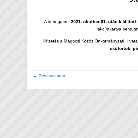
A támogatást
2021. október 01.
után kiállított
lakcímkártya bemutat
Kifizetés a Mágocsi Közös Önkormányzati Hivata
cs
ü
t
ö
rt
ö
ki p
é
← Previous post