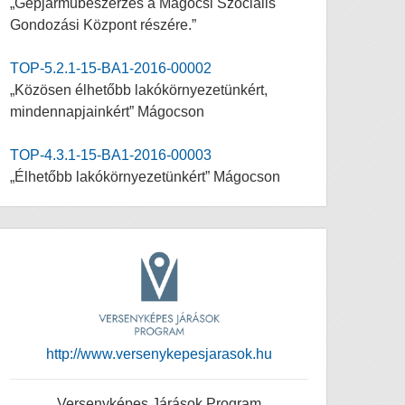
„Gépjárműbeszerzés a Mágocsi Szociális
Gondozási Központ részére.”
TOP-5.2.1-15-BA1-2016-00002
„Közösen élhetőbb lakókörnyezetünkért,
mindennapjainkért” Mágocson
TOP-4.3.1-15-BA1-2016-00003
„Élhetőbb lakókörnyezetünkért” Mágocson
http://www.versenykepesjarasok.hu
Versenyképes Járások Program