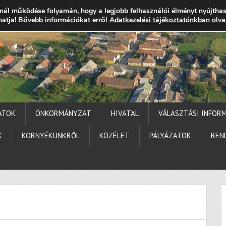
nál működése folyamán, hogy a legjobb felhasználói élményt nyújtha
thatja! Bővebb információkat erről
gocs.hu
+36 (72) 451 110
Elérhetőségek
Adatkezelési tájékoztatónkban
Technika segítség
olva
ATOK
ÖNKORMÁNYZAT
HIVATAL
VÁLASZTÁSI INFOR
K
KÖRNYÉKÜNKRŐL
KÖZÉLET
PÁLYÁZATOK
REN