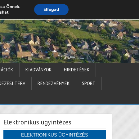
ssa Önnek.
Elfogad
shat.
Impresszum
MÁCIÓK
KIADVÁNYOK
HIRDETÉSEK
DEZÉSI TERV
RENDEZVÉNYEK
SPORT
Elektronikus ügyintézés