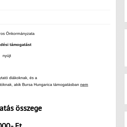
ros Önkormányzata
zdési támogatást
nyújt
ytató diákoknak, és a
gatóknak, akik Bursa Hungarica támogatásban
nem
atás összege
000.- Ft