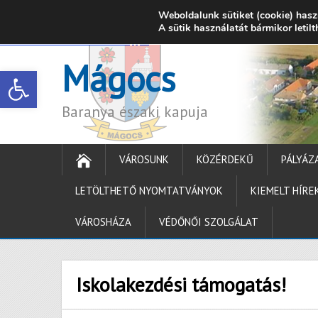
Weboldalunk sütiket (cookie) hasz
7342 Mágocs, Szabadság utca 39.
A sütik használatát bármikor letil
onkormanyzat@ma
Mágocs
Open toolbar
Baranya északi kapuja
VÁROSUNK
KÖZÉRDEKŰ
PÁLYÁZ
LETÖLTHETŐ NYOMTATVÁNYOK
KIEMELT HÍRE
VÁROSHÁZA
VÉDŐNŐI SZOLGÁLAT
Iskolakezdési támogatás!