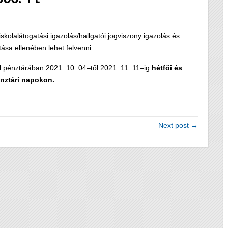
iskolalátogatási igazolás/hallgatói jogviszony igazolás és
ása ellenében lehet felvenni.
l pénztárában 2021. 10. 04–től 2021. 11. 11–ig
hétf
ő
i
é
s
nzt
á
ri napokon.
Next post →