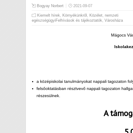
Bogyay Norbert
2021-09-07
,
,
,
Kiemelt hírek
Környékünkről
Közélet
nemzeti
,
egészségügyiFelhívások és tájékoztatók
Városháza
Mágocs Vá
Iskolake
a középiskolai tanulmányokat nappali tagozaton fol
felsőoktatásban résztvevő nappali tagozaton hall
részesülnek.
A támog
5.