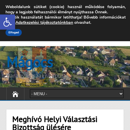
Weboldalunk sütiket (cookie) használ működése folyamán,
7342 Mágocs, Szabadság utca 39.
hogy a legjobb felhasználói élményt nyújthassa Önnek.
Open toolbar
A sütik használatát bármikor letilthatja! Bővebb információkat
onkormanyzat@magocs.hu
+36 (72) 451 110
erről
Adatkezelési tájékoztatónkban
olvashat.
Elérhetőségek
Technika segítség
Impresszum
Elfogad
Mágocs
Baranya északi kapuja
Meghívó Helyi Választási
Bizottság ülésére