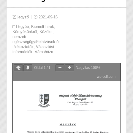
jegyző
2021-09-16
,
,
Egyéb
Kiemelt hírek
,
,
Környékünkről
Közélet
nemzeti
egészségügyiFelhívások és
,
tájékoztatók
Választási
,
információk
Városháza
Oldal
1
/
1
Nagyítás
100%
wp-pdf.com