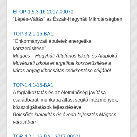
EFOP-1.5.3-16-2017-00070
"Lépés-Váltás" az Észak-Hegyháti Mikrotérségben
TOP-3.2.1-15-BA1
"Önkormányzati épületek energetikai
korszerűsítése"
Mágocs – Hegyháti Általános Iskola és Alapfokú
Művészeti Iskola energetikai korszerűsítése a
káros-anyag kibocsátás csökkentése céljából
TOP-1.4.1-15-BA1
A foglalkoztatás és az életminőség javítása
családbarát, munkába állást segítő intézmények,
közszolgáltatások fejlesztésével
Bölcsőde kialakítás és óvoda fejlesztés Mágocs
városában
TOP-4.2.1-16-BA1-2017-00001