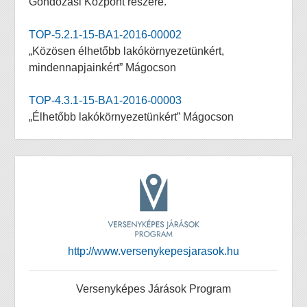
Gondozási Központ részére.”
TOP-5.2.1-15-BA1-2016-00002
„Közösen élhetőbb lakókörnyezetünkért,
mindennapjainkért” Mágocson
TOP-4.3.1-15-BA1-2016-00003
„Élhetőbb lakókörnyezetünkért” Mágocson
http://www.versenykepesjarasok.hu
Versenyképes Járások Program