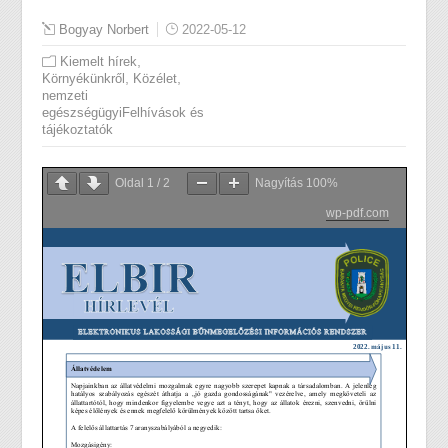
Bogyay Norbert
2022-05-12
,
Kiemelt hírek
,
,
Környékünkről
Közélet
nemzeti
egészségügyiFelhívások és
tájékoztatók
Oldal
1
/
2
Nagyítás
100%
wp-pdf.com