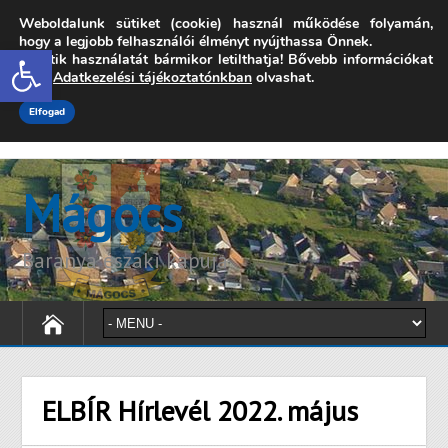
Weboldalunk sütiket (cookie) használ működése folyamán,
7342 Mágocs, Szabadság utca 39.
hogy a legjobb felhasználói élményt nyújthassa Önnek.
Open toolbar
A sütik használatát bármikor letilthatja! Bővebb információkat
onkormanyzat@magocs.hu
+36 (72) 451 110
erről
Adatkezelési tájékoztatónkban
olvashat.
Elérhetőségek
Technika segítség
Impresszum
Elfogad
Mágocs
Baranya északi kapuja
ELBÍR Hírlevél 2022. május