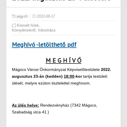
jegyző
2022-08-17
,
Kiemelt hírek
,
Környékünkről
Városháza
Meghívó -letölthető pdf
M E G H Í V Ó
Mágocs Városi Önkormányzat Képviselőtestülete
2022.
augusztus 23-án (kedden)
18:00
-kor
tartja testületi
ülését, melyre ezúton tisztelettel meghívom.
Az ülés helye:
Rendezvényház (7342 Mágocs,
Szabadság utca 41.)