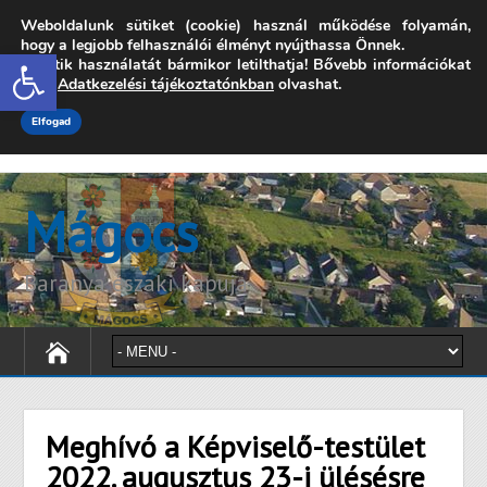
Weboldalunk sütiket (cookie) használ működése folyamán,
7342 Mágocs, Szabadság utca 39.
hogy a legjobb felhasználói élményt nyújthassa Önnek.
Open toolbar
A sütik használatát bármikor letilthatja! Bővebb információkat
onkormanyzat@magocs.hu
+36 (72) 451 110
erről
Adatkezelési tájékoztatónkban
olvashat.
Elérhetőségek
Technika segítség
Impresszum
Elfogad
Mágocs
Baranya északi kapuja
Meghívó a Képviselő-testület
2022. augusztus 23-i ülésésre