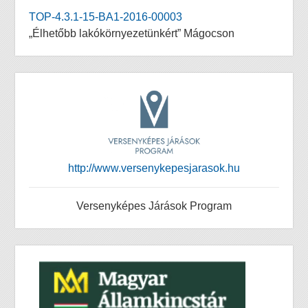
TOP-4.3.1-15-BA1-2016-00003
„Élhetőbb lakókörnyezetünkért” Mágocson
http://www.versenykepesjarasok.hu
Versenyképes Járások Program