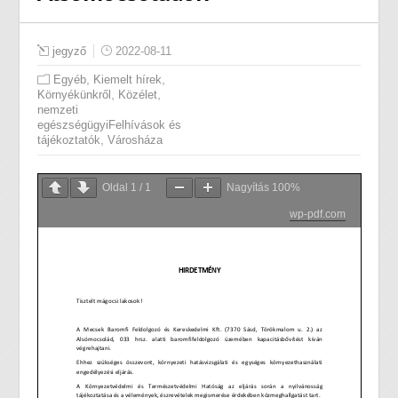
jegyző
2022-08-11
,
,
Egyéb
Kiemelt hírek
,
,
Környékünkről
Közélet
nemzeti
egészségügyiFelhívások és
,
tájékoztatók
Városháza
Oldal
1
/
1
Nagyítás
100%
wp-pdf.com