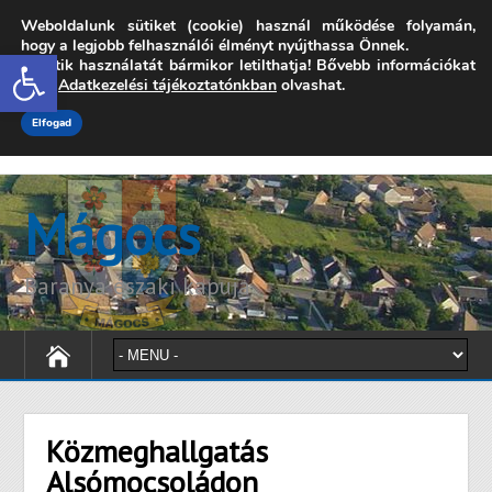
Weboldalunk sütiket (cookie) használ működése folyamán,
7342 Mágocs, Szabadság utca 39.
hogy a legjobb felhasználói élményt nyújthassa Önnek.
Open toolbar
A sütik használatát bármikor letilthatja! Bővebb információkat
onkormanyzat@magocs.hu
+36 (72) 451 110
erről
Adatkezelési tájékoztatónkban
olvashat.
Elérhetőségek
Technika segítség
Impresszum
Elfogad
Mágocs
Baranya északi kapuja
Közmeghallgatás
Alsómocsoládon