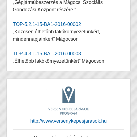
„Gépjárműbeszerzés a Mágocsi Szociális
Gondozási Központ részére.”
TOP-5.2.1-15-BA1-2016-00002
„Közösen élhetőbb lakókörnyezetünkért,
mindennapjainkért” Mágocson
TOP-4.3.1-15-BA1-2016-00003
„Élhetőbb lakókörnyezetünkért” Mágocson
http://www.versenykepesjarasok.hu