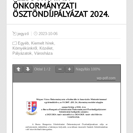
ÖNKORMÁNYZATI
ÖSZTÖNDÍJPÁLYÁZAT 2024.
jegyző
2023-10-06
,
,
Egyéb
Kiemelt hírek
,
,
Környékünkről
Közélet
,
Pályázatok
Városháza
Oldal
1
/
2
Nagyítás
100%
wp-pdf.com