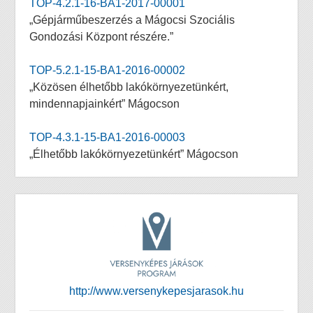
TOP-4.2.1-16-BA1-2017-00001
„Gépjárműbeszerzés a Mágocsi Szociális
Gondozási Központ részére.”
TOP-5.2.1-15-BA1-2016-00002
„Közösen élhetőbb lakókörnyezetünkért,
mindennapjainkért” Mágocson
TOP-4.3.1-15-BA1-2016-00003
„Élhetőbb lakókörnyezetünkért” Mágocson
http://www.versenykepesjarasok.hu