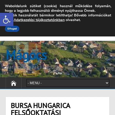
Weboldalunk sütiket (cookie) használ működése folyamán,
7342 Mágocs, Szabadság utca 39.
hogy a legjobb felhasználói élményt nyújthassa Önnek.
Open toolbar
A sütik használatát bármikor letilthatja! Bővebb információkat
onkormanyzat@magocs.hu
+36 (72) 451 110
erről
Adatkezelési tájékoztatónkban
olvashat.
Elérhetőségek
Technika segítség
Impresszum
Elfogad
Mágocs
Baranya északi kapuja
BURSA HUNGARICA
FELSŐOKTATÁSI