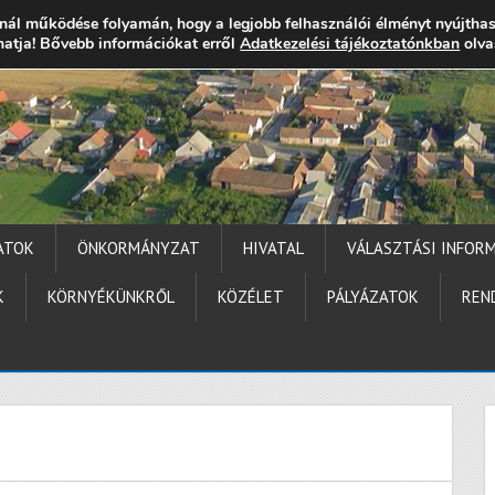
nál működése folyamán, hogy a legjobb felhasználói élményt nyújtha
thatja! Bővebb információkat erről
gocs.hu
+36 (72) 451 110
Elérhetőségek
Adatkezelési tájékoztatónkban
Technika segítség
olva
ATOK
ÖNKORMÁNYZAT
HIVATAL
VÁLASZTÁSI INFOR
K
KÖRNYÉKÜNKRŐL
KÖZÉLET
PÁLYÁZATOK
REN