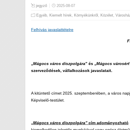
jegyző
2025-08-07
,
,
,
,
Egyéb
Kiemelt hírek
Környékünkről
Közélet
Városhá
Felhívás javaslattételre
F
„
Mágocs város díszpolgára
” és „
Mágocs városért
szerveződések, vállalkozások javaslatait.
A kitüntető címet 2025. szeptemberében, a város napja
Képviselő-testület.
„
Mágocs város
díszpolgára”
cím adományozható
kiemelkedően jelentős munkájával vagy egész életműv