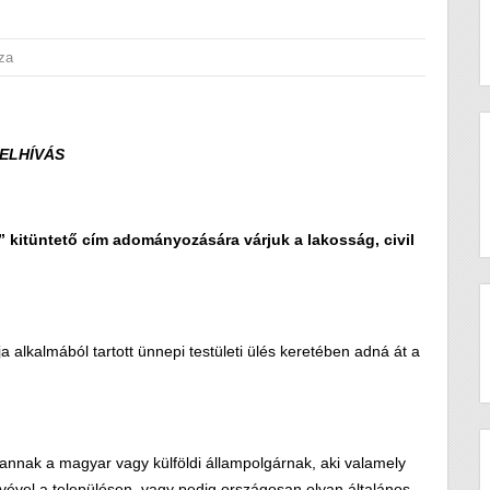
za
ELHÍVÁS
” kitüntető cím adományozására várjuk a lakosság, civil
 alkalmából tartott ünnepi testületi ülés keretében adná át a
annak a magyar vagy külföldi állampolgárnak, aki valamely
ével a településen, vagy pedig országosan olyan általános