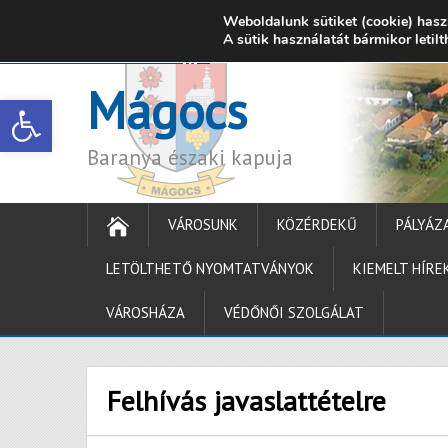
Weboldalunk sütiket (cookie) hasz
7342 Mágocs, Szabadság utca 39.
A sütik használatát bármikor letil
onkormanyzat@ma
Mágocs
Open toolbar
Baranya északi kapuja
VÁROSUNK
KÖZÉRDEKŰ
PÁLYÁZ
LETÖLTHETŐ NYOMTATVÁNYOK
KIEMELT HÍRE
VÁROSHÁZA
VÉDŐNŐI SZOLGÁLAT
Felhívás javaslattételre