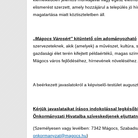
elismerést szerzett, amely hozzájárul a település jó
magatartása miatt köztiszteletben áll.
„Mágocs Városért”
kitüntető cím adományozható
szervezeteknek, akik (amelyek) a művészet, kultúra, s
gazdasági élet terén kifejtett példaértékű, magas sz
Mágocs város fejlődéséhez, hírnevének növeléséhez.
A beérkezett javaslatokról a képviselő-testület augus
Kérjük javaslataikat írásos indokolással legkéső
Önkormányzati Hivatalba szíveskedjenek eljuttatn
(Személyesen vagy levélben: 7342 Mágocs, Szabadság
onkormanyzat@magocs.hu
)