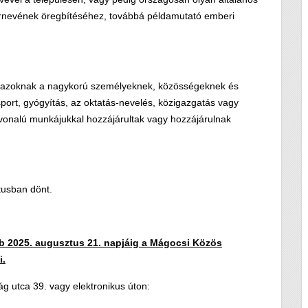
 hírnevének öregbítéséhez, továbbá példamutató emberi
azoknak a nagykorú személyeknek, közösségeknek és
port, gyógyítás, az oktatás-nevelés, közigazgatás vagy
ínvonalú munkájukkal hozzájárultak vagy hozzájárulnak
ztusban dönt.
bb
2025. augusztus 21. napjáig
a Mágocsi Közös
i.
 utca 39. vagy elektronikus úton: