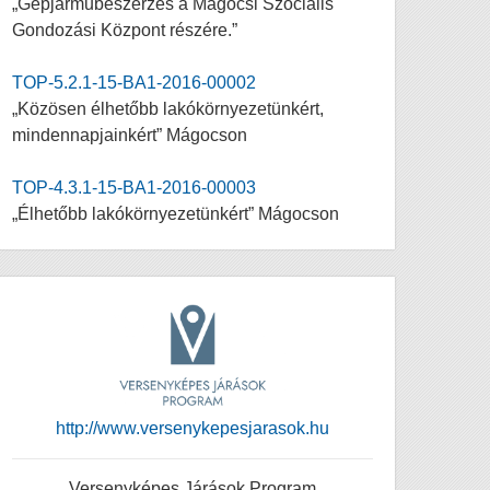
„Gépjárműbeszerzés a Mágocsi Szociális
Gondozási Központ részére.”
TOP-5.2.1-15-BA1-2016-00002
„Közösen élhetőbb lakókörnyezetünkért,
mindennapjainkért” Mágocson
TOP-4.3.1-15-BA1-2016-00003
„Élhetőbb lakókörnyezetünkért” Mágocson
http://www.versenykepesjarasok.hu
Versenyképes Járások Program