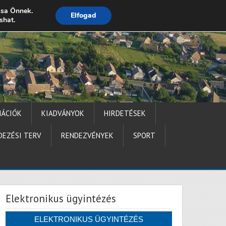
ssa Önnek.
Elfogad
shat.
Impresszum
MÁCIÓK
KIADVÁNYOK
HIRDETÉSEK
DEZÉSI TERV
RENDEZVÉNYEK
SPORT
Elektronikus ügyintézés