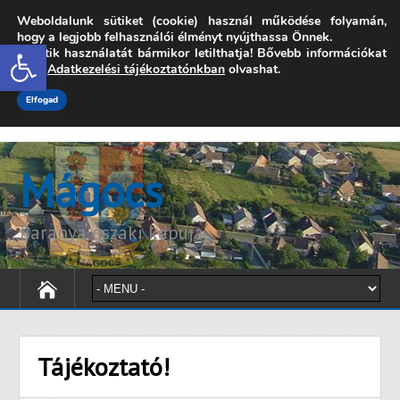
Weboldalunk sütiket (cookie) használ működése folyamán,
7342 Mágocs, Szabadság utca 39.
hogy a legjobb felhasználói élményt nyújthassa Önnek.
Open toolbar
A sütik használatát bármikor letilthatja! Bővebb információkat
onkormanyzat@magocs.hu
+36 (72) 451 110
erről
Adatkezelési tájékoztatónkban
olvashat.
Elérhetőségek
Technika segítség
Impresszum
Elfogad
Mágocs
Baranya északi kapuja
Tájékoztató!