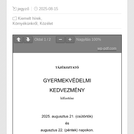
jegyző
2025-08-15
,
Kiemelt hírek
,
Környékünkről
Közélet
Oldal
1
/
2
Nagyítás
100%
wp-pdf.com