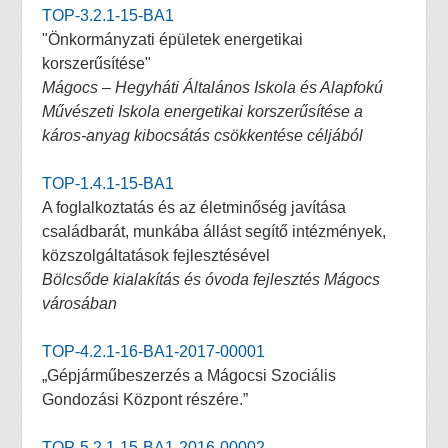
TOP-3.2.1-15-BA1
"Önkormányzati épületek energetikai
korszerűsítése"
Mágocs – Hegyháti Általános Iskola és Alapfokú
Művészeti Iskola energetikai korszerűsítése a
káros-anyag kibocsátás csökkentése céljából
TOP-1.4.1-15-BA1
A foglalkoztatás és az életminőség javítása
családbarát, munkába állást segítő intézmények,
közszolgáltatások fejlesztésével
Bölcsőde kialakítás és óvoda fejlesztés Mágocs
városában
TOP-4.2.1-16-BA1-2017-00001
„Gépjárműbeszerzés a Mágocsi Szociális
Gondozási Központ részére.”
TOP-5.2.1-15-BA1-2016-00002