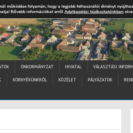
nál működése folyamán, hogy a legjobb felhasználói élményt nyújtha
thatja! Bővebb információkat erről
gocs.hu
+36 (72) 451 110
Elérhetőségek
Adatkezelési tájékoztatónkban
Technika segítség
olva
ATOK
ÖNKORMÁNYZAT
HIVATAL
VÁLASZTÁSI INFOR
K
KÖRNYÉKÜNKRŐL
KÖZÉLET
PÁLYÁZATOK
REN