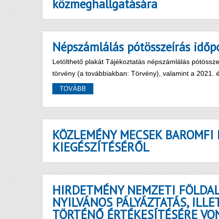
közmeghallgatására
Népszámlálás pótösszeírás időpo
Letölthető plakát Tájékoztatás népszámlálás pótösszeí
törvény (a továbbiakban: Törvény), valamint a 2021. 
TOVÁBB
KÖZLEMÉNY MECSEK BAROMFI 
KIEGÉSZÍTÉSÉRŐL
HIRDETMÉNY NEMZETI FÖLDAL
NYILVÁNOS PÁLYÁZTATÁS, ILL
TÖRTÉNŐ ÉRTÉKESÍTÉSÉRE VO