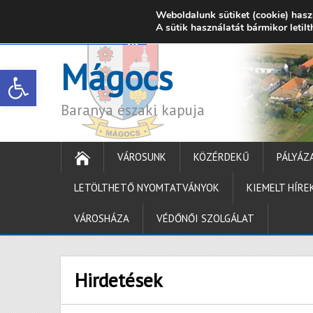
Weboldalunk sütiket (cookie) hasz
7342 Mágocs, Szabadság utca 39.
A sütik használatát bármikor letil
onkormanyzat@ma
Mágocs
Open toolbar
Baranya északi kapuja
VÁROSUNK
KÖZÉRDEKŰ
PÁLYÁZ
LETÖLTHETŐ NYOMTATVÁNYOK
KIEMELT HÍRE
VÁROSHÁZA
VÉDŐNŐI SZOLGÁLAT
Hirdetések