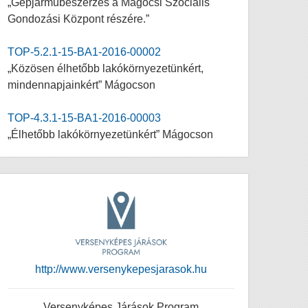
„Gépjárműbeszerzés a Mágocsi Szociális
Gondozási Központ részére.”
TOP-5.2.1-15-BA1-2016-00002
„Közösen élhetőbb lakókörnyezetünkért,
mindennapjainkért” Mágocson
TOP-4.3.1-15-BA1-2016-00003
„Élhetőbb lakókörnyezetünkért” Mágocson
http://www.versenykepesjarasok.hu
Versenyképes Járások Program