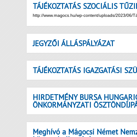
TÁJÉKOZTATÁS SZOCIÁLIS TŰZ
http://www.magocs.hu/wp-content/uploads/2023/06/Tájé
JEGYZŐI ÁLLÁSPÁLYÁZAT
TÁJÉKOZTATÁS IGAZGATÁSI SZ
HIRDETMÉNY BURSA HUNGARIC
ÖNKORMÁNYZATI ÖSZTÖNDÍJP
Meghívó a Mágocsi Német Nemz