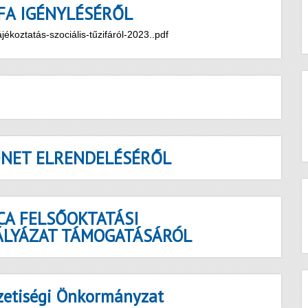
IFA IGÉNYLÉSÉRŐL
koztatás-szociális-tűzifáról-2023..pdf
ÜNET ELRENDELÉSÉRŐL
A FELSŐOKTATÁSI
ÁLYÁZAT TÁMOGATÁSÁRÓL
etiségi Önkormányzat