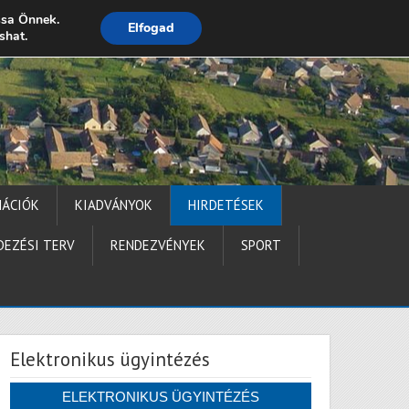
ssa Önnek.
Elfogad
shat.
Impresszum
MÁCIÓK
KIADVÁNYOK
HIRDETÉSEK
DEZÉSI TERV
RENDEZVÉNYEK
SPORT
Elektronikus ügyintézés