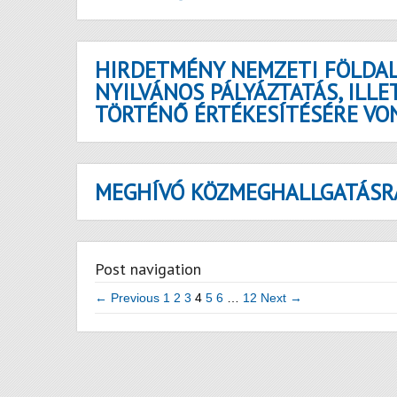
HIRDETMÉNY NEMZETI FÖLDAL
NYILVÁNOS PÁLYÁZTATÁS, ILL
TÖRTÉNŐ ÉRTÉKESÍTÉSÉRE V
MEGHÍVÓ KÖZMEGHALLGATÁSR
Post navigation
← Previous
1
2
3
4
5
6
…
12
Next →