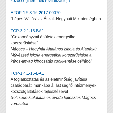
közösségi tereinek revitalizációja
EFOP-1.5.3-16-2017-00070
"Lépés-Váltás" az Észak-Hegyháti Mikrotérségben
TOP-3.2.1-15-BA1
"Önkormányzati épületek energetikai
korszerűsítése"
Mágocs – Hegyháti Általános Iskola és Alapfokú
Művészeti Iskola energetikai korszerűsítése a
káros-anyag kibocsátás csökkentése céljából
TOP-1.4.1-15-BA1
A foglalkoztatás és az életminőség javítása
családbarát, munkába állást segítő intézmények,
közszolgáltatások fejlesztésével
Bölcsőde kialakítás és óvoda fejlesztés Mágocs
városában