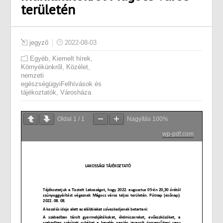
területén
jegyző
2022-08-03
,
,
Egyéb
Kiemelt hírek
,
,
Környékünkről
Közélet
nemzeti
egészségügyiFelhívások és
,
tájékoztatók
Városháza
Oldal
1
/
1
Nagyítás
100%
wp-pdf.com