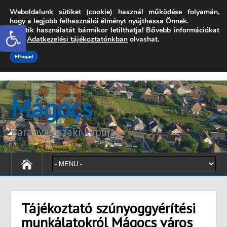
Weboldalunk sütiket (cookie) használ működése folyamán,
7342 Mágocs, Szabadság utca 39.
hogy a legjobb felhasználói élményt nyújthassa Önnek.
Open toolbar
A sütik használatát bármikor letilthatja! Bővebb információkat
onkormanyzat@magocs.hu
+36 (72) 451 110
erről
Adatkezelési tájékoztatónkban
olvashat.
Elérhetőségek
Technika segítség
Impresszum
Elfogad
Mágocs
Baranya északi kapuja
Tájékoztató szúnyoggyérítési
munkálatokról Mágocs város